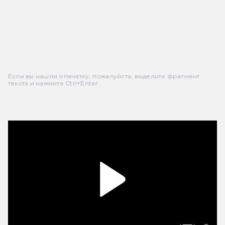
Если вы нашли опечатку, пожалуйста, выделите фрагмент
текста и нажмите Ctrl+Enter.