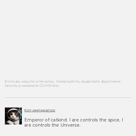
Если вы нашли опечатку, пожалуйста, выделите фрагмент
текста и нажмите Ctrl+Enter.
Кот-император
Emperor of catkind. I are controls the spice, I
are controls the Universe.