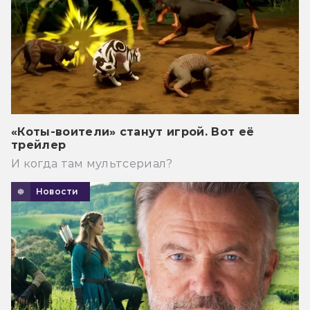
«Коты-воители» станут игрой. Вот её
трейлер
И когда там мультсериал?
Новости