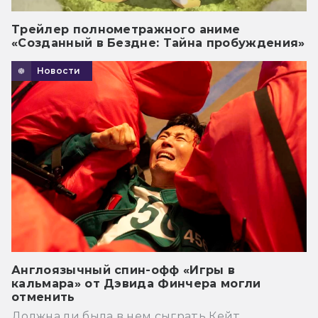
Трейлер полнометражного аниме
«Созданный в Бездне: Тайна пробуждения»
Новости
Англоязычный спин-офф «Игры в
кальмара» от Дэвида Финчера могли
отменить
Должна ли была в нем сыграть Кейт