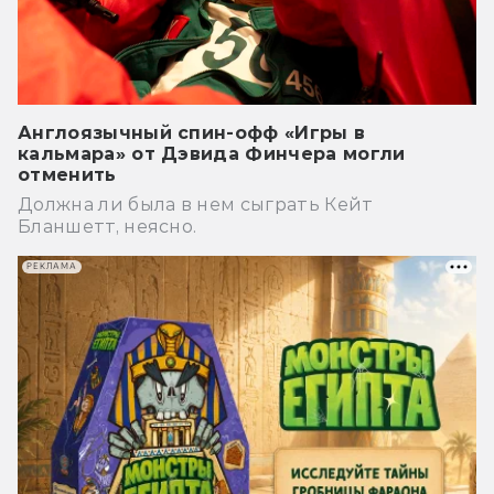
Англоязычный спин-офф «Игры в
кальмара» от Дэвида Финчера могли
отменить
Должна ли была в нем сыграть Кейт
Бланшетт, неясно.
РЕКЛАМА