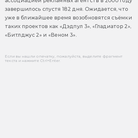
ассоциацией рекламных агентств в 2000 году 
завершилось спустя 182 дня. Ожидается, что 
уже в ближайшее время возобновятся съёмки 
таких проектов как «Дэдпул 3», «Гладиатор 2», 
«Битлджус 2» и «Веном 3».
Если вы нашли опечатку, пожалуйста, выделите фрагмент
текста и нажмите Ctrl+Enter.