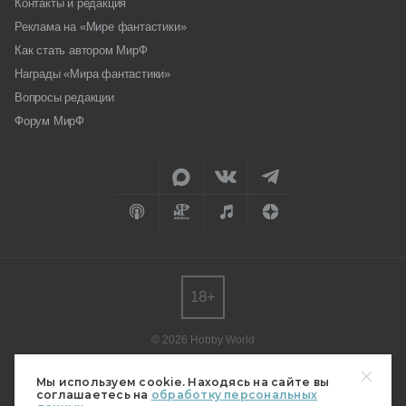
Контакты и редакция
Реклама на «Мире фантастики»
Как стать автором МирФ
Награды «Мира фантастики»
Вопросы редакции
Форум МирФ
18+
© 2026 Hobby World
Любое использование материалов допускается только с согласия
редакции.
Мы используем cookie. Находясь на сайте вы
соглашаетесь на
обработку персональных
Мнение авторов может не совпадать с мнением редакции.