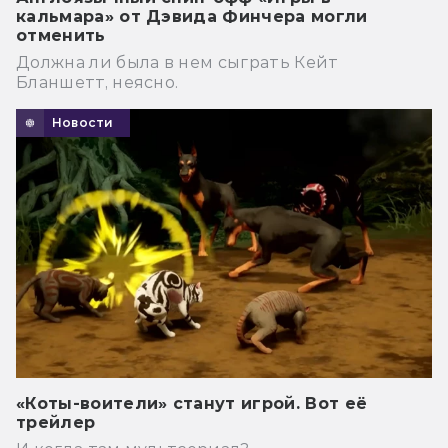
кальмара» от Дэвида Финчера могли
отменить
Должна ли была в нем сыграть Кейт
Бланшетт, неясно.
Новости
«Коты-воители» станут игрой. Вот её
трейлер