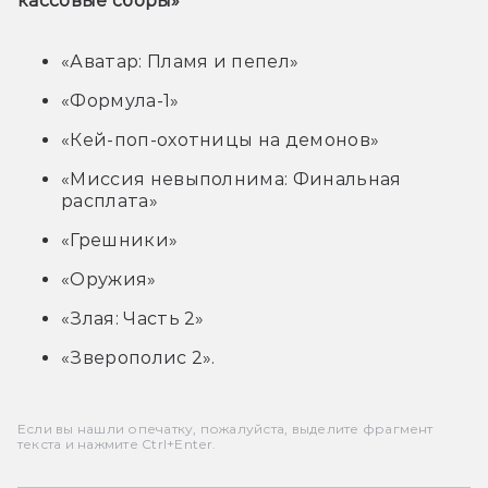
кассовые сборы»
«Аватар: Пламя и пепел»
«Формула-1»
«Кей-поп-охотницы на демонов»
«Миссия невыполнима: Финальная
расплата»
«Грешники»
«Оружия»
«Злая: Часть 2»
«Зверополис 2».
Если вы нашли опечатку, пожалуйста, выделите фрагмент
текста и нажмите Ctrl+Enter.