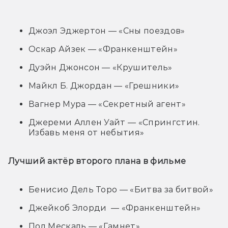
Джоэл Эджертон — «Сны поездов»
Оскар Айзек — «Франкенштейн»
Дуэйн Джонсон — «Крушитель»
Майкл Б. Джордан — «Грешники»
Вагнер Мура — «Секретный агент»
Джереми Аллен Уайт — «Спрингстин.
Избавь меня от небытия»
Лучший актёр второго плана в фильме
Бенисио Дель Торо — «Битва за битвой»
Джейкоб Элорди — «Франкенштейн»
Пол Мескаль — «Гамнет»