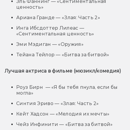
Эль Фаннинг — «Сентиментальная
ценность»
Ариана Гранде — «Злая: Часть 2»
Инга Ибсдоттер Лилеас —
«Сентиментальная ценность»
Эми Мэдиган — «Оружия»
Тейана Тейлор — «Битва за битвой»
Лучшая актриса в фильме (мюзикл/комедия)
Роуз Бирн — «Я бы тебя пнула, если бы
могла»
Синтия Эриво — «Злая: Часть 2»
Кейт Хадсон — «Мелодия их мечты»
Чейз Инфинити — «Битва за битвой»