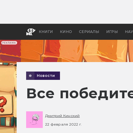
Какие
авгус
апока
детск
КНИГИ
КИНО
СЕРИАЛЫ
ИГРЫ
НА
РЕКЛАМА
Новости
Все победит
Дмитрий Кинский
22 февраля 2022 г.