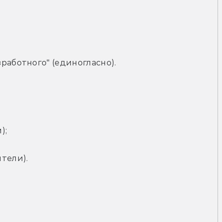
работного" (единогласно).
);
тели).