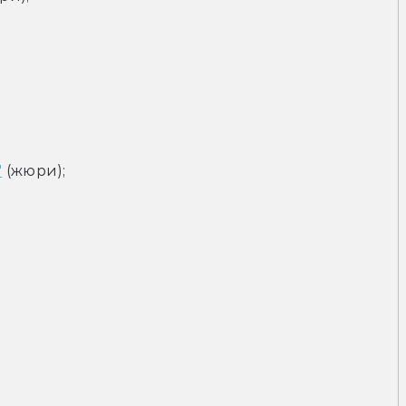
"
 (жюри);