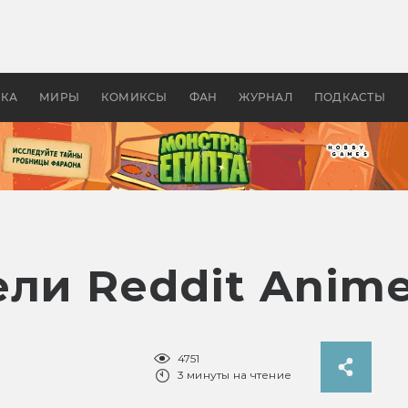
 фильмы смотреть в
Как создавались «Страшил
те 2026? В мире —
фильм, без которого не б
липсис, в России —
бы «Властелина колец»
ие комедии
УКА
МИРЫ
КОМИКСЫ
ФАН
ЖУРНАЛ
ПОДКАСТЫ
ели Reddit Anim
4751
3 минуты на чтение