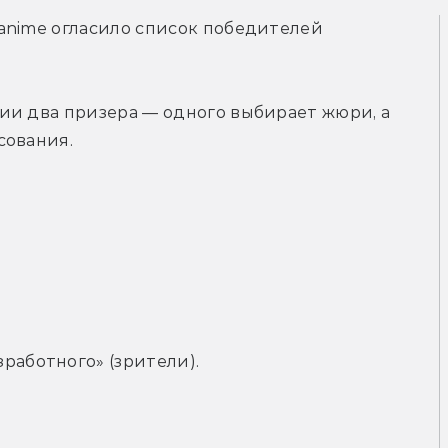
anime огласило список победителей 
.
ии два призера — одного выбирает жюри, а 
сования.
работного» (зрители).