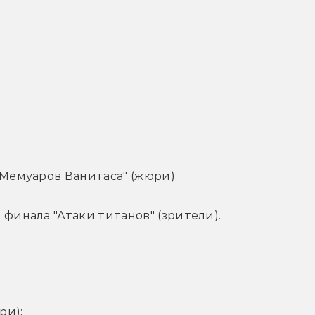
"Мемуаров Ванитаса" (жюри);
 финала "Атаки титанов" (зрители).
ри);