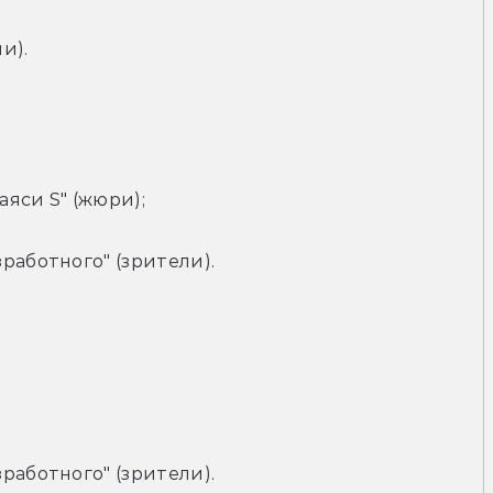
и).
яси S" (жюри);
работного" (зрители).
работного" (зрители).