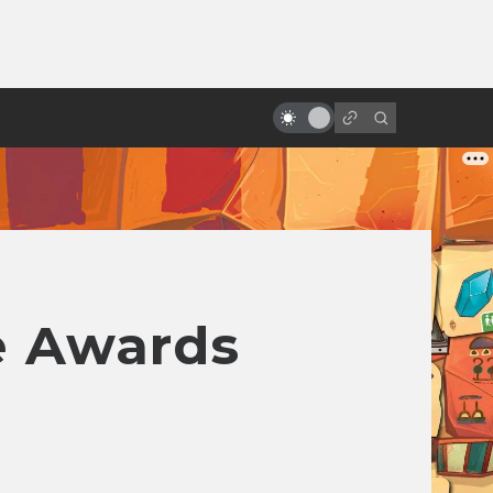
ы»:
ыло
«Звёздные войны»: обречённые
на провал
e Awards