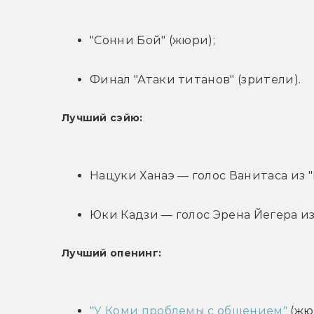
"Сонни Бой" (жюри);
Финал "Атаки титанов" (зрители).
Лучший сэйю:
Нацуки Ханаэ — голос Ванитаса из 
Юки Кадзи — голос Эрена Йегера из
Лучший опенинг:
"У Коми проблемы с общением"
 (жю