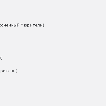
онечный”" (зрители).
);
(зрители).