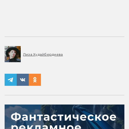
Лиза Худайбердиева