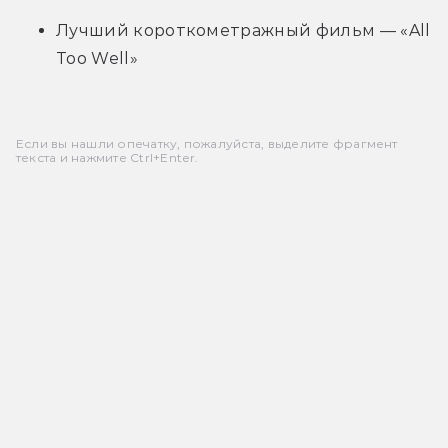
Лучший короткометражный фильм — «All 
Too Well»
Если вы нашли опечатку, пожалуйста, выделите фрагмент
текста и нажмите Ctrl+Enter.