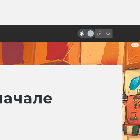
ы»:
ыло
10 лучших фантастических
фильмов Стивена Спилберга
начале