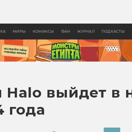
 фильмы смотреть в
Как создавались «Страшил
те 2026? В мире —
фильм, без которого не б
липсис, в России —
бы «Властелина колец»
ие комедии
УКА
МИРЫ
КОМИКСЫ
ФАН
ЖУРНАЛ
ПОДКАСТЫ
 Halo выйдет в 
4 года