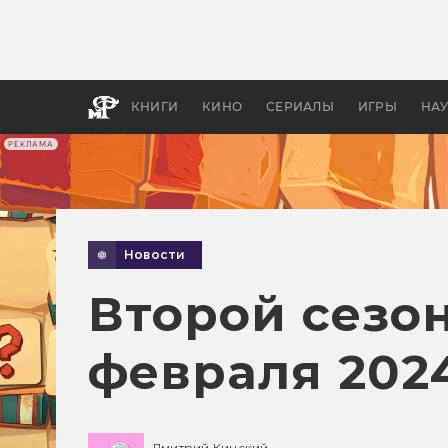
Какие
авгус
апока
детск
КНИГИ
КИНО
СЕРИАЛЫ
ИГРЫ
НА
РЕКЛАМА
Новости
Второй сезон
февраля 202
Дмитрий Кинский