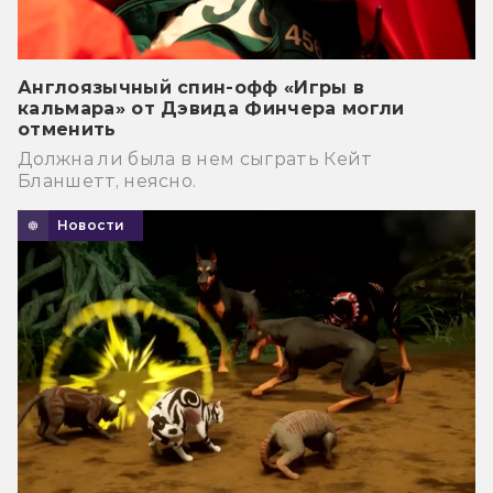
Англоязычный спин-офф «Игры в
кальмара» от Дэвида Финчера могли
отменить
Должна ли была в нем сыграть Кейт
Бланшетт, неясно.
Новости