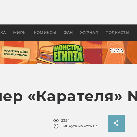
 фильмы смотреть в
Как создавались «Страшил
те 2026? В мире —
фильм, без которого не б
липсис, в России —
бы «Властелина колец»
ие комедии
УКА
МИРЫ
КОМИКСЫ
ФАН
ЖУРНАЛ
ПОДКАСТЫ
р «Карателя» Ne
2354
1 минута на чтение