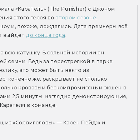
иала «Каратель» (The Punisher) c Джоном 
ния этого героя во 
втором сезоне 
оу и, похоже, дождались. Дата премьеры всё 
ал выйдет 
до конца года
.
а всю катушку. В сольной истории он 
й семьи. Ведь за перестрелкой в парке 
олику, это может быть некто из 
р, конечно же, раскрывает не столько 
колько кровавый бескомпромиссный экшен в 
ами 2,5 минуты, наглядно демонстрирующие, 
 Карателя в команде.
ц из «Сорвиголовы» — Карен Пейдж и 