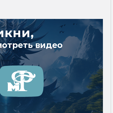
икни,
мотреть видео