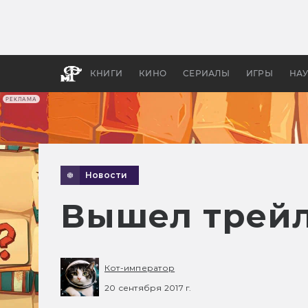
Какие
авгус
апока
детск
КНИГИ
КИНО
СЕРИАЛЫ
ИГРЫ
НА
РЕКЛАМА
Новости
Вышел трейле
Кот-император
20 сентября 2017 г.