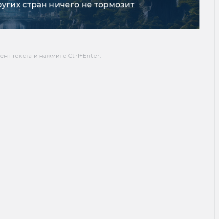
ругих стран ничего не тормозит
т текста и нажмите Ctrl+Enter.