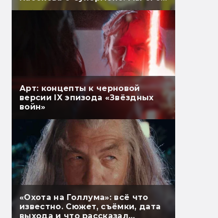
перевели
Арт: концепты к черновой
версии IX эпизода «Звёздных
войн»
«Охота на Голлума»: всё что
известно. Сюжет, съёмки, дата
выхода и что рассказал