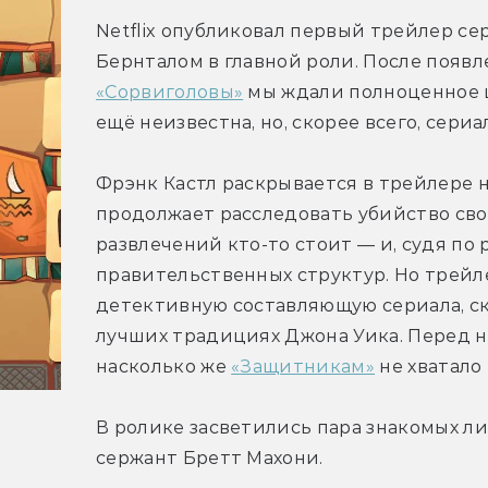
Netflix опубликовал первый трейлер сер
Бернталом в главной роли. После появле
«Сорвиголовы»
 мы ждали полноценное ш
ещё неизвестна, но, скорее всего, сери
Фрэнк Кастл раскрывается в трейлере н
продолжает расследовать убийство свое
развлечений кто-то стоит — и, судя по р
правительственных структур. Но трейле
детективную составляющую сериала, с
лучших традициях Джона Уика. Перед н
насколько же 
«Защитникам»
 не хватало
В ролике засветились пара знакомых ли
сержант Бретт Махони.