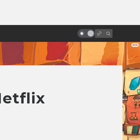
ы»:
«Хищник»: история культового
ыло
боевика. Как Ван Дамм не стал
пришельцем
tflix