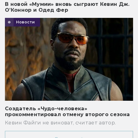
В новой «Мумии» вновь сыграют Кевин Дж.
О’Коннор и Одед Фер
Новости
Создатель «Чудо-человека»
прокомментировал отмену второго сезона
Кевин Файги не виноват, считает автор.