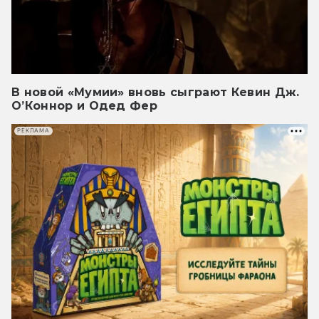
В новой «Мумии» вновь сыграют Кевин Дж.
О’Коннор и Одед Фер
РЕКЛАМА