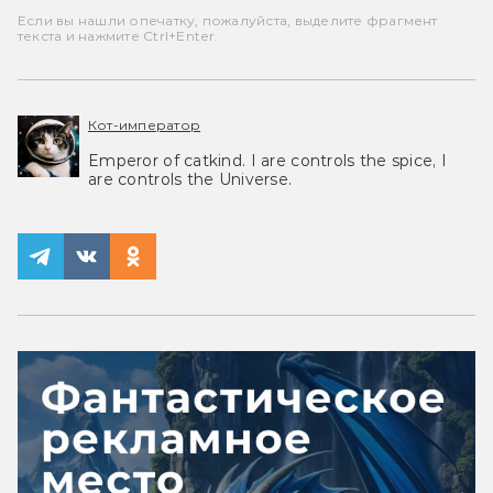
Если вы нашли опечатку, пожалуйста, выделите фрагмент
текста и нажмите Ctrl+Enter.
Кот-император
Emperor of catkind. I are controls the spice, I
are controls the Universe.