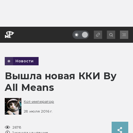
Новости
Вышла новая ККИ By
All Means
Кот-император
28 июля 2016 г.
2678
1 минута на чтение