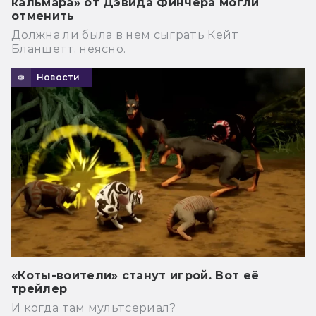
кальмара» от Дэвида Финчера могли
отменить
Должна ли была в нем сыграть Кейт
Бланшетт, неясно.
Новости
«Коты-воители» станут игрой. Вот её
трейлер
И когда там мультсериал?