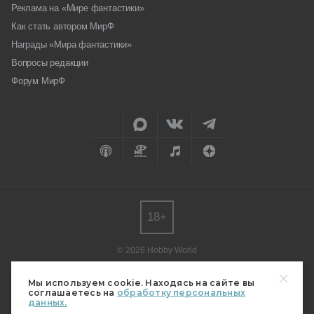
Реклама на «Мире фантастики»
Как стать автором МирФ
Награды «Мира фантастики»
Вопросы редакции
Форум МирФ
18+
© 2026 Hobby World
Любое использование материалов допускается только с согласия
редакции.
Мы используем cookie. Находясь на сайте вы
соглашаетесь на
обработку персональных
Мнение авторов может не совпадать с мнением редакции.
данных.
Свидетельство о регистрации СМИ серия Эл № ФС77-82485