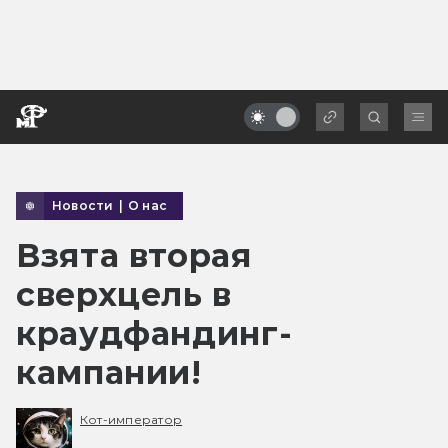
Новости
|
О нас
Взята вторая
сверхцель в
краудфандинг-
кампании!
Кот-император