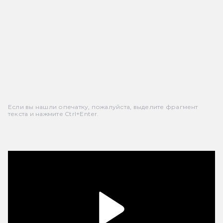
Если вы нашли опечатку, пожалуйста, выделите фрагмент
текста и нажмите Ctrl+Enter.