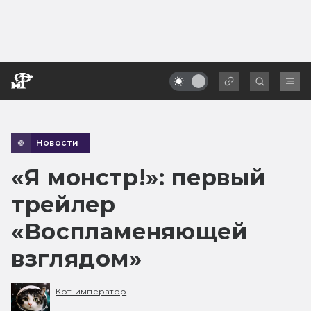
Новости
«Я монстр!»: первый
трейлер
«Воспламеняющей
взглядом»
Кот-император