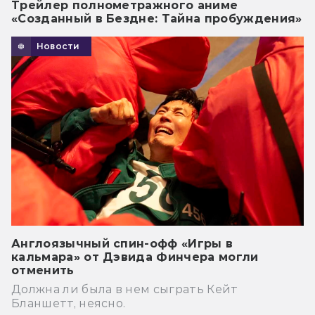
Трейлер полнометражного аниме
«Созданный в Бездне: Тайна пробуждения»
Новости
Англоязычный спин-офф «Игры в
кальмара» от Дэвида Финчера могли
отменить
Должна ли была в нем сыграть Кейт
Бланшетт, неясно.