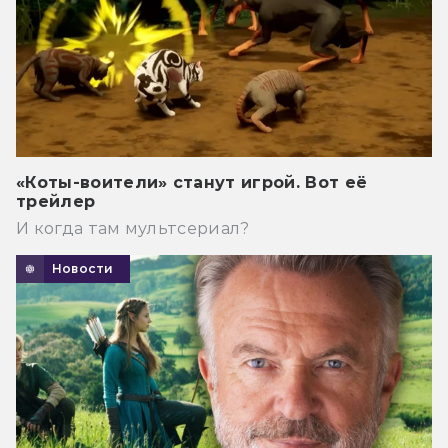
«Коты-воители» станут игрой. Вот её
трейлер
И когда там мультсериал?
Новости