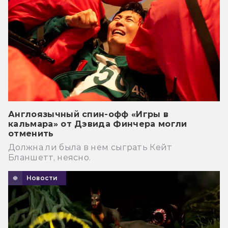
Англоязычный спин-офф «Игры в
кальмара» от Дэвида Финчера могли
отменить
Должна ли была в нем сыграть Кейт
Бланшетт, неясно.
Новости