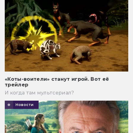
«Коты-воители» станут игрой. Вот её
трейлер
И когда там мультсериал?
Новости