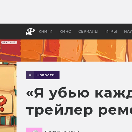
Какие
авгус
апока
детск
КНИГИ
КИНО
СЕРИАЛЫ
ИГРЫ
НА
РЕКЛАМА
Новости
«Я убью каж
трейлер рем
Дмитрий Кинский