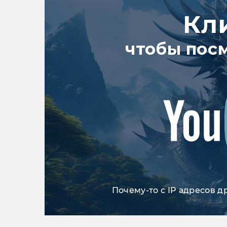
Кл
чтобы пос
Почему-то с IP адресов д