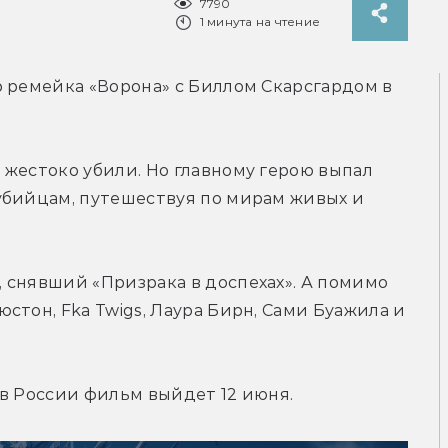
7790
1 минута на чтение
 ремейка «Ворона» с Биллом Скарсгардом в 
жестоко убили. Но главному герою выпал 
убийцам, путешествуя по мирам живых и 
снявший «Призрака в доспехах». А помимо 
тон, Fka Twigs, Лаура Бирн, Сами Буажила и 
 в России фильм выйдет 12 июня.