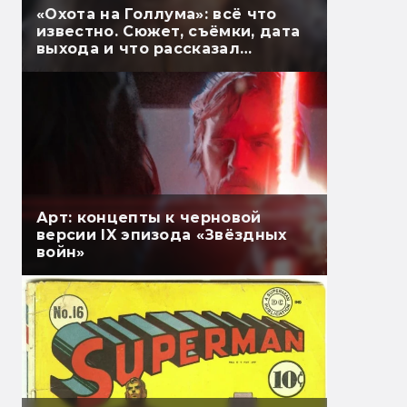
«Охота на Голлума»: всё что
известно. Сюжет, съёмки, дата
выхода и что рассказал
Гэндальф
Арт: концепты к черновой
версии IX эпизода «Звёздных
войн»