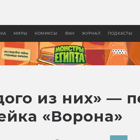
 фильмы смотреть в
Как создавались «Страшил
те 2026? В мире —
фильм, без которого не б
липсис, в России —
бы «Властелина колец»
ие комедии
УКА
МИРЫ
КОМИКСЫ
ФАН
ЖУРНАЛ
ПОДКАСТЫ
дого из них» — 
ейка «Ворона»