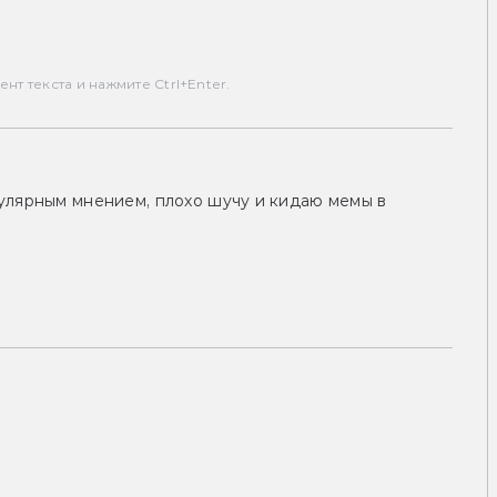
т текста и нажмите Ctrl+Enter.
улярным мнением, плохо шучу и кидаю мемы в