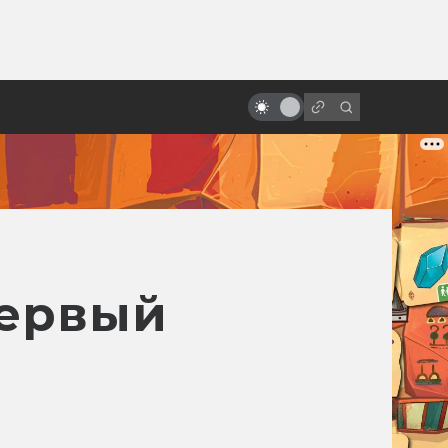
ы»:
ыло
«Гарри Поттер»: все фильмы от
худшего к лучшему
первый