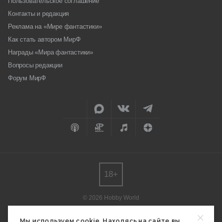
Пользовательское соглашение
Контакты и редакция
Реклама на «Мире фантастики»
Как стать автором МирФ
Награды «Мира фантастики»
Вопросы редакции
Форум МирФ
18+
© 2026 Hobby World
Любое использование материалов допускается только с согласия
редакции.
Мы используем cookie. Находясь на сайте вы