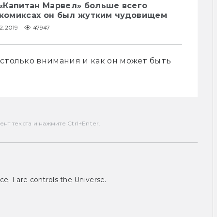
«Капитан Марвел» больше всего
В комиксах он был жутким чудовищем
2.2019
47947
столько внимания и как он может быть 
т текста и нажмите Ctrl+Enter.
ce, I are controls the Universe.