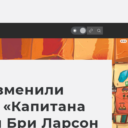
от
«Время первых»: что правда, а
что вымысел
изменили
 «Капитана
й Бри Ларсон