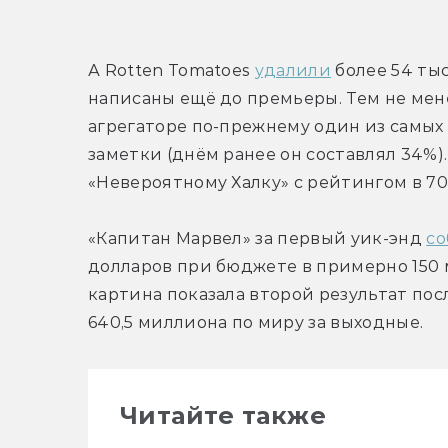
А Rotten Tomatoes 
удалили
 более 54 ты
написаны ещё до премьеры. Тем не мен
агрегаторе по-прежнему один из самых
заметки (днём ранее он составлял 34%
«Невероятному Халку» с рейтингом в 70
«Капитан Марвел» за первый уик-энд 
со
долларов при бюджете в примерно 150 
картина показала второй результат пос
640,5 миллиона по миру за выходные.
Читайте также