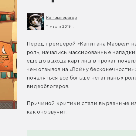
Кот-император
11 марта 2019 г.
Перед премьерой «Капитана Марвел» на
роль, начались массированные нападки.
ещё до выхода картины в прокат появил
чем отзывов на «Войну бесконечности» за
появляться всё больше негативных рол
видеоблогеров.
Причиной критики стали вырванные из 
как оно звучит: