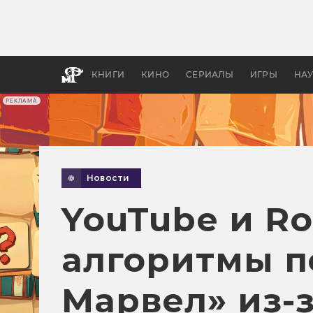
Как с
фильм
бы «В
КНИГИ
КИНО
СЕРИАЛЫ
ИГРЫ
НА
РЕКЛАМА
Новости
YouTube и R
алгоритмы п
Марвел» из-