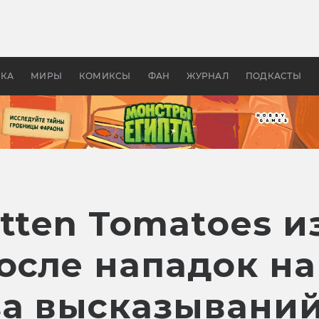
оздавались «Страшилы»:
«Одиссея» Нолана: что эт
, без которого не было
фильм сделал с Гомером и
ластелина колец»
Древней Грецией
УКА
МИРЫ
КОМИКСЫ
ФАН
ЖУРНАЛ
ПОДКАСТЫ
otten Tomatoes 
осле нападок на
за высказывани