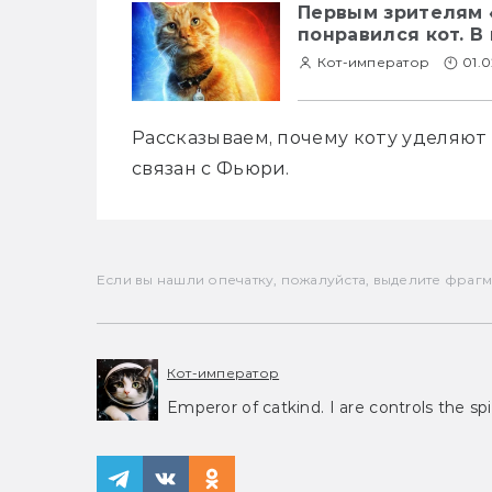
Первым зрителям 
понравился кот. 
Кот-император
01.0
Рассказываем, почему коту уделяют 
связан с Фьюри.
Если вы нашли опечатку, пожалуйста, выделите фрагмен
Кот-император
Emperor of catkind. I are controls the spi