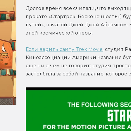
Долгое время все считали, что выходящи
прокате «Стартрек: Бесконечность») бу
путей», начатой Джей Джей Абрамсом. Н
этой космической оперы.
Если верить сайту Trek Movie
, студия P
Киноассоциации Америки название будущ
ещё ни о чём не говорит: студия прос
застолбила за собой название, которое