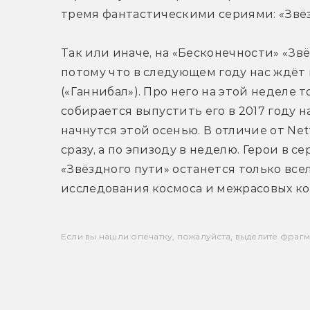
тремя фантастическими сериями: «Звёз
Так или иначе, на «Бесконечности» «Звё
потому что в следующем году нас ждёт 
(«Ганнибал»). Про него на этой неделе т
собирается выпустить его в 2017 году н
начнутся этой осенью. В отличие от Netf
сразу, а по эпизоду в неделю. Герои в с
«Звёздного пути» останется только все
исследования космоса и межрасовых к
Если вы нашли опечатку, пожалуйста, выделите фрагмен