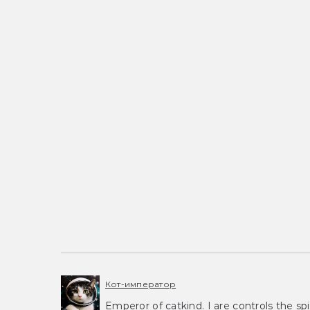
Кот-император
Emperor of catkind. I are controls the spi