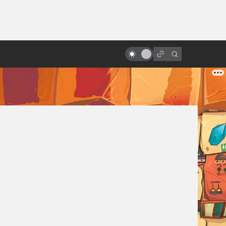
ы»:
«Назад в будущее» vs реальный
ыло
2015 год: где моя летающая
доска?
?