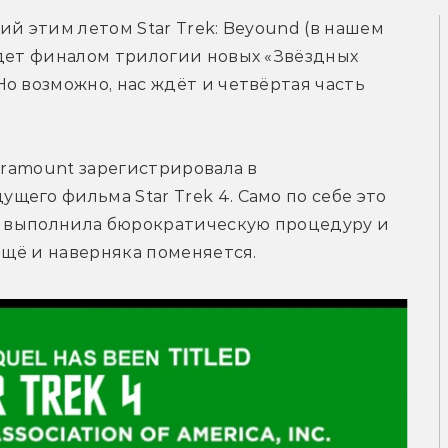
й этим летом Star Trek: Beyound (в нашем 
дет финалом трилогии новых «Звёздных 
о возможно, нас ждёт и четвёртая часть 
aramount зарегистрировала в 
его фильма Star Trek 4. Само по себе это 
то выполнила бюрократическую процедуру и 
 ещё и наверняка поменяется.