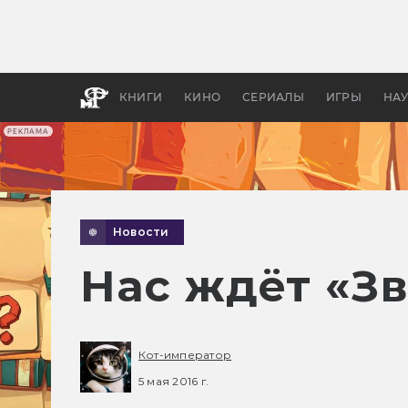
Какие
авгус
апока
детск
КНИГИ
КИНО
СЕРИАЛЫ
ИГРЫ
НА
РЕКЛАМА
Новости
Нас ждёт «З
Кот-император
5 мая 2016 г.