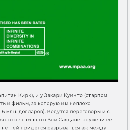
апитан Кирк), и у Закари Куинто (старпом 
тый фильм, за которую им неплохо 
6 млн. долларов). Ведутся переговоры и с 
ичего не слышно о Зои Салдане: неужели её 
нет, ей придётся разрываться аж между 