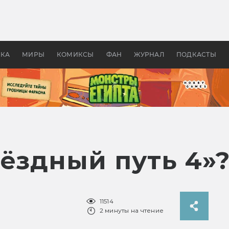
 фильмы смотреть в
Как создавались «Страшил
те 2026? В мире —
фильм, без которого не б
липсис, в России —
бы «Властелина колец»
ие комедии
УКА
МИРЫ
КОМИКСЫ
ФАН
ЖУРНАЛ
ПОДКАСТЫ
вёздный путь 4»
11514
2 минуты на чтение