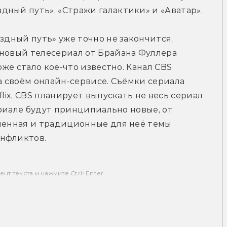
дный путь», «Стражи галактики» и «Аватар».
здный путь» уже точно не закончится, 
новый телесериал от Брайана Фуллера 
оже стало кое-что известно. Канал CBS 
а своём онлайн-сервисе. Съёмки сериала 
lix, CBS планирует выпускать не весь сериал 
ериале будут принципиально новые, от 
ленная и традиционные для неё темы 
онфликтов.
т текста и нажмите Ctrl+Enter.