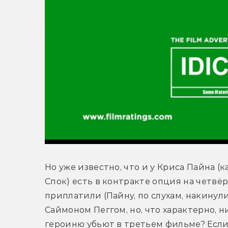
Но уже известно, что и у Криса Пайна (к
Спок) есть в контракте опция на четвёр
приплатили (Пайну, по слухам, накинули 
Саймоном Пеггом, но, что характерно, н
героиню убьют в третьем фильме? Если 