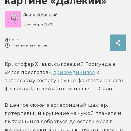
картине «Далекий»
Дмитрий Кинский
6 октября 2020 г.
763
1 минута на чтение
Кристофер Хивью, сыгравший Тормунда в 
«Игре престолов», 
присоединился
 к 
актерскому составу научно-фантастического 
фильма «Далекий» (в оригинале — Distant).
В центре сюжета астероидный шахтер, 
потерпевший крушение на чужой планете и 
пытающийся добраться до оставшейся в 
живых девушки, которая застряла в своей же 