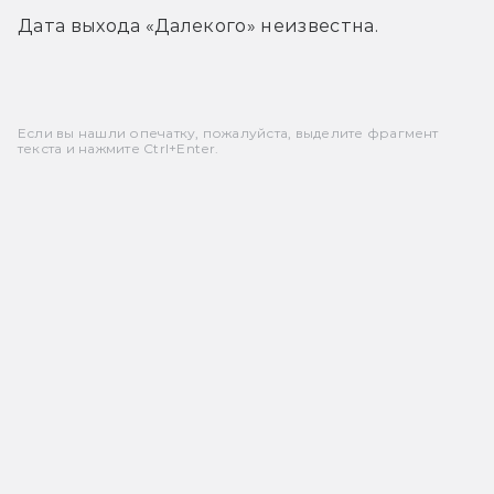
Дата выхода «Далекого» неизвестна.
Если вы нашли опечатку, пожалуйста, выделите фрагмент
текста и нажмите Ctrl+Enter.