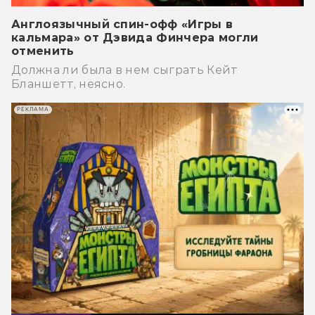
Англоязычный спин-офф «Игры в
кальмара» от Дэвида Финчера могли
отменить
Должна ли была в нем сыграть Кейт
Бланшетт, неясно.
РЕКЛАМА