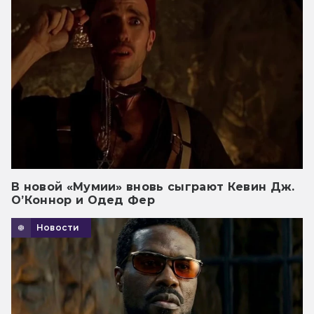
В новой «Мумии» вновь сыграют Кевин Дж.
О’Коннор и Одед Фер
Новости