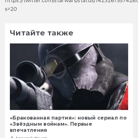
https://twitter.com/starwars/status/142326755742
s=20
Читайте также
«Бракованная партия»: новый сериал по
«Звёздным войнам». Первые
впечатления
Алексей Ионов