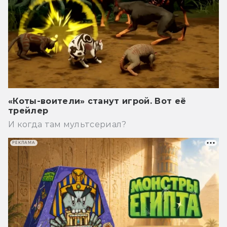
«Коты-воители» станут игрой. Вот её
трейлер
И когда там мультсериал?
РЕКЛАМА