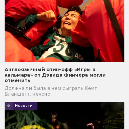
Англоязычный спин-офф «Игры в
кальмара» от Дэвида Финчера могли
отменить
Должна ли была в нем сыграть Кейт
Бланшетт, неясно.
Новости