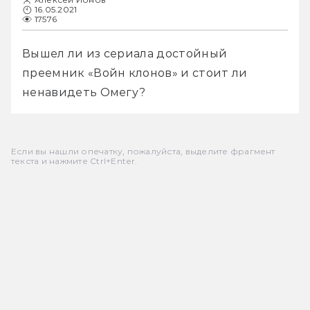
16.05.2021
17576
Вышел ли из сериала достойный 
преемник «Войн клонов» и стоит ли 
ненавидеть Омегу?
Если вы нашли опечатку, пожалуйста, выделите фрагмент
текста и нажмите Ctrl+Enter.