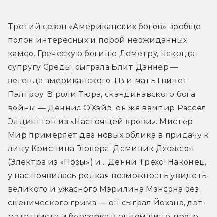
Третий сезон «Американских богов» вообще 
полон интересных и порой неожиданных 
камео. Греческую богиню Деметру, некогда 
супругу Среды, сыграла Блит Даннер — 
легенда американского ТВ и мать Гвинет 
Пэлтроу. В роли Тюра, скандинавского бога 
войны — Деннис О’Хэйр, он же вампир Рассел 
Эддингтон из «Настоящей крови». Мистер 
Мир примеряет два новых облика в придачу к 
лицу Криспина Гловера: Доминик Джексон 
(Электра из «Позы») и... Денни Трехо! Наконец, 
у нас появилась редкая возможность увидеть 
великого и ужасного Мэрилина Мэнсона без 
сценического грима — он сыграл Йохана, дэт-
металлиста и берсерка в одном лице, ярого 