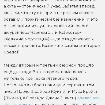
а суть — хтонический ужас. Забегая вперёд, 
скажем, что эту историю в третьем сезоне 
оставили практически без изменений. И это 
стало одним из лучших решений нового 
шоураннера Чарльза Эгли («Декстер», 
«Ходячие мертвецы») — да, эта должность, 
похоже, проклята. Возможно, самим мистером 
Средой.
Между вторым и третьим сезоном прошло 
ещё два года. За это время поменялась 
не только причёска главного героя. 
Несколько актёров покинули сериал, в том 
числе Пабло Шрайбер (Суини) и Муса Крейш 
(Джинн), а Орландо Джонс (Нанси) 
сделал это 
со скандалом
: по словам актёра, его уволили 