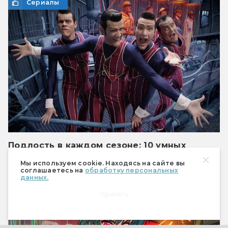
Сериалы
Подлость в каждом сезоне: 10 умных
злодеев из фантастических сериалов
Мы используем cookie. Находясь на сайте вы
Самые коварные злодеи с телеэкрана. Они
соглашаетесь на
обработку персональных
данных.
все номер один!
Принять
Сериалы