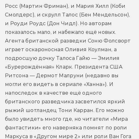
Росс (Мартин Фриман), и Мария Хилл (Коби 
Смолдерс), и скрулл Талос (Бен Мендельсон), 
и Роуди Роудс (Дон Чидл). Но авторам 
показалось мало, и набежало ещё новых. 
Агента британской разведки Соню Фолсворт 
играет оскароносная Оливия Коулман, а 
подросшую дочку Талоса Гайю — Эмилия 
«Бурерождённая» Кларк. Президента США 
Ритсона — Дермот Малруни (недавно вы 
могли его видеть в сериале «Ханна»). И 
напоследок в качестве ещё одного 
британского разведчика засветился яркий 
рыжий шотландец Тони Карран. Его можно 
было увидеть много где, но читатели «Мира 
фантастики» его наверняка помнят по роли 
Маркуса в «Другом мире 2» или роли Ван Гога 