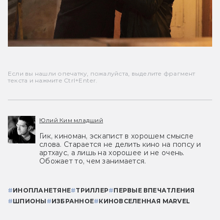
Если вы нашли опечатку, пожалуйста, выделите фрагмент
текста и нажмите Ctrl+Enter.
Юлий Ким младший
Гик, киноман, эскапист в хорошем смысле
слова. Старается не делить кино на попсу и
артхаус, а лишь на хорошее и не очень.
Обожает то, чем занимается.
#
ИНОПЛАНЕТЯНЕ
#
ТРИЛЛЕР
#
ПЕРВЫЕ ВПЕЧАТЛЕНИЯ
#
ШПИОНЫ
#
ИЗБРАННОЕ
#
КИНОВСЕЛЕННАЯ MARVEL