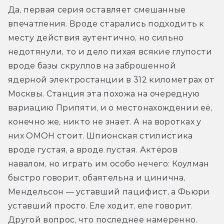
Да, первая серия оставляет смешанные 
впечатления. Вроде старались подходить к 
месту действия аутентично, но сильно 
недотянули, то и дело пихая всякие глупости 
вроде базы скруллов на заброшенной 
ядерной электростанции в 312 километрах от 
Москвы. Станция эта похожа на очередную 
вариацию Припяти, и о местонахождении её, 
конечно же, никто не знает. А на воротках у 
них ОМОН стоит. Шпионская стилистика 
вроде густая, а вроде пустая. Актёров 
навалом, но играть им особо нечего: Коулман 
быстро говорит, обаятельна и цинична, 
Мендельсон — уставший пацифист, а Фьюри 
уставший просто. Еле ходит, еле говорит. 
Другой вопрос, что последнее намеренно. 