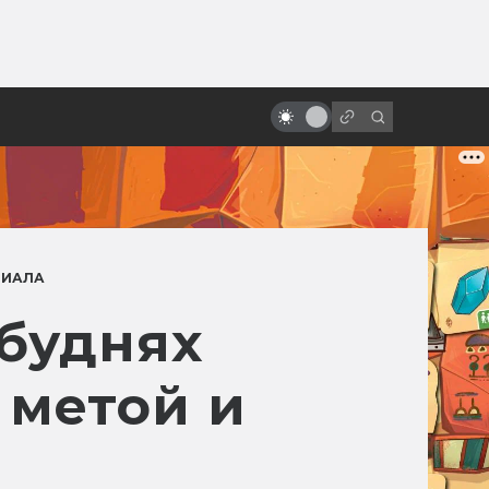
от
Классика ужасов студии
Universal
РИАЛА
буднях
 метой и