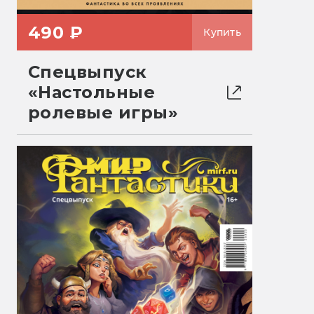
490 ₽
Купить
Спецвыпуск
«Настольные
ролевые игры»