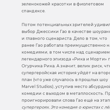
зеленокожей красотки в фиолетовом 
спандексе.
Потом потенциальных зрителей удивил
выбор Джессики Гао в качестве шоуранн
и главного сценариста. Дело в том, что 
ранее Гао работала преимущественно на
комедиями, в том числе над сценарием 
легендарного эпизода «Рика и Морти» п
Огурчика Рика. А значит, велик риск, что
супергеройская история уйдёт на второ
план (что уже случалось в прошлых шоу 
Marvel Studios), уступив место абсурдной
комедии с выходом в метаплоскость. П
проигнорировали слова Гао ещё на этап
супергероях. Это комедия о юристах с л