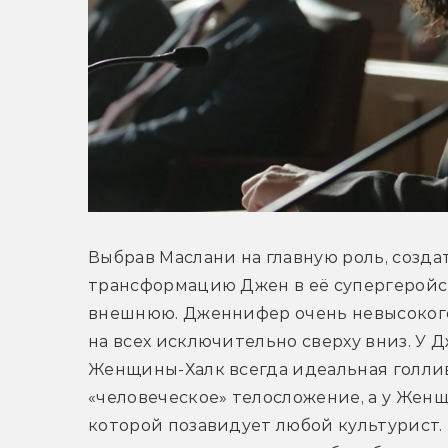
Выбрав Маслани на главную роль, созда
трансформацию Джен в её супергеройско
внешнюю. Дженнифер очень невысокого 
на всех исключительно сверху вниз. У 
Женщины-Халк всегда идеальная голлив
«человеческое» телосложение, а у Женщ
которой позавидует любой культурист. 