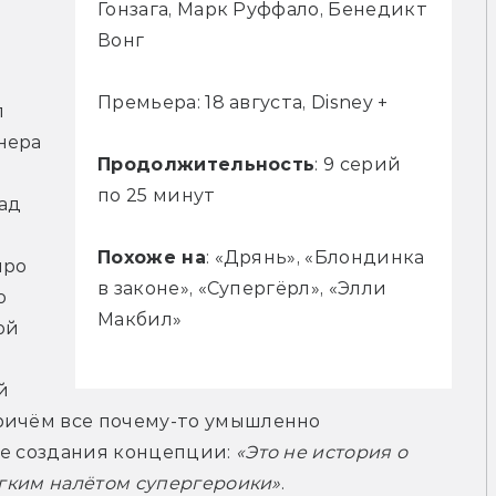
Гонзага, Марк Руффало, Бенедикт
Вонг
Премьера: 18 августа, Disney +
 
ера 
Продолжительность
: 9 серий
по 25 минут
д 
Похоже на
: «Дрянь», «Блондинка
ро 
в законе», «Супергёрл», «Элли
 
Макбил»
й 
 
ричём все почему-то умышленно 
е создания концепции: 
«Это не история о 
ёгким налётом супергероики»
.