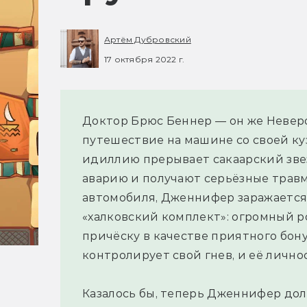
Артём Дубровский
17 октября 2022 г.
Доктор Брюс Беннер — он же Невер
путешествие на машине со своей к
идиллию прерывает сакаарский звез
аварию и получают серьёзные травм
автомобиля, Дженнифер заражается 
«халковский комплект»: огромный р
причёску в качестве приятного бонус
контролирует свой гнев, и её личнос
Казалось бы, теперь Дженнифер дол