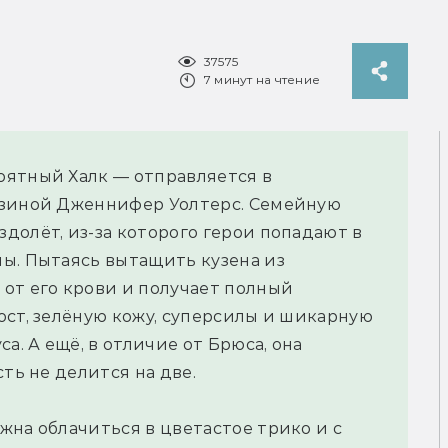
37575
7 минут на чтение
оятный Халк — отправляется в
узиной Дженнифер Уолтерс. Семейную
долёт, из-за которого герои попадают в
ы. Пытаясь вытащить кузена из
от его крови и получает полный
ост, зелёную кожу, суперсилы и шикарную
а. А ещё, в отличие от Брюса, она
ть не делится на две.
жна облачиться в цветастое трико и с