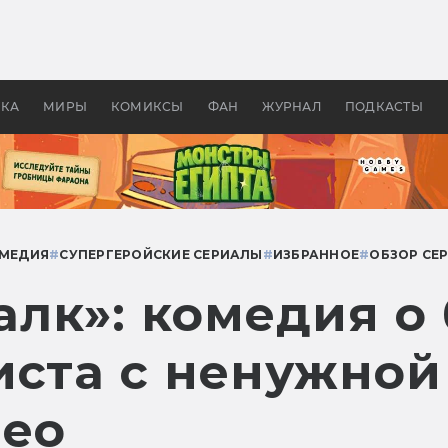
оздавались «Страшилы»:
«Одиссея» Нолана: что эт
, без которого не было
фильм сделал с Гомером и
ластелина колец»
Древней Грецией
УКА
МИРЫ
КОМИКСЫ
ФАН
ЖУРНАЛ
ПОДКАСТЫ
МЕДИЯ
#
СУПЕРГЕРОЙСКИЕ СЕРИАЛЫ
#
ИЗБРАННОЕ
#
ОБЗОР СЕ
лк»: комедия о 
иста с ненужной
мео