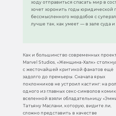
ходу отправиться спасать мир в сос
хочет хоронить годы юридической 
бессмысленного мордобоя с суперз
лучше так, как умеет — в зале суда
Как и большинство современных проект
Marvel Studios, «Женщина-Халк» столкнул
с жесточайшей критикой фанатов ещё 
задолго до премьеры. Сначала ярых 
поклонников не устроил кастинг: на рол
одного из главных секс-символов комик
вселенной взяли обладательницу «Эмми
Татьяну Маслани, которую, видите ли, 
сложно представить в качестве 