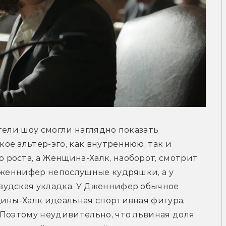
тели шоу смогли наглядно показать 
е альтер-эго, как внутреннюю, так и 
роста, а Женщина-Халк, наоборот, смотрит 
Дженнифер непослушные кудряшки, а у 
удская укладка. У Дженнифер обычное 
ины-Халк идеальная спортивная фигура, 
Поэтому неудивительно, что львиная доля 