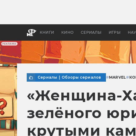
Как с
фильм
бы «В
КНИГИ
КИНО
СЕРИАЛЫ
ИГРЫ
НА
РЕКЛАМА
Сериалы
|
Обзоры сериалов
#
MARVEL
#
КО
«Женщина-Ха
зелёного юр
крутыми ка