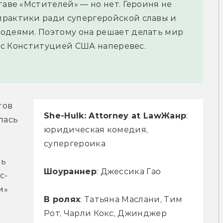
таве «Мстителей» — но нет. Героиня не
практики ради супергеройской славы и
лодеями. Поэтому она решает делать мир
 и с Конституцией США наперевес.
ов 
She-Hulk: Attorney at Law
Жанр
:
ась 
юридическая комедия,
супергероика
ь 
Шоураннер
: Джессика Гао
с-
» 
В ролях
: Татьяна Маслани, Тим
Рот, Чарли Кокс, Джинджер