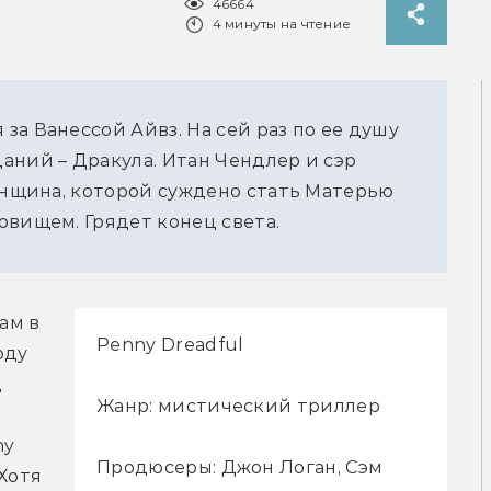
46664
4 минуты на чтение
а Ванессой Айвз. На сей раз по ее душу
аний – Дракула. Итан Чендлер и сэр
женщина, которой суждено стать Матерью
овищем. Грядет конец света.
м в 
Penny Dreadful
ду 
 
Жанр: мистический триллер
y 
Продюсеры: Джон Логан, Сэм
Хотя 