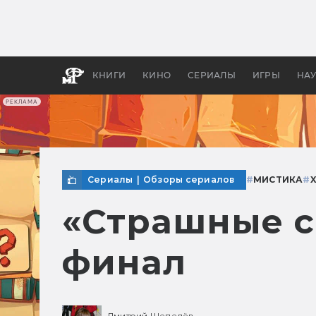
Какие
авгус
апока
детск
КНИГИ
КИНО
СЕРИАЛЫ
ИГРЫ
НА
РЕКЛАМА
Сериалы
|
Обзоры сериалов
#
МИСТИКА
#
X
«Страшные ск
финал
Дмитрий Шепелёв