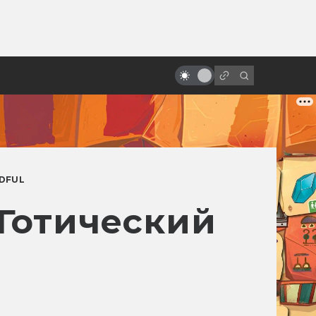
ы»:
ыло
Как смотрится «Месть ситхов»
спустя двадцать лет?
DFUL
 Готический