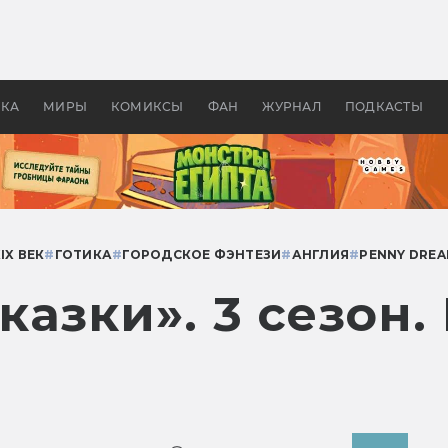
 фильмы смотреть в
Как создавались «Страшил
те 2026? В мире —
фильм, без которого не б
липсис, в России —
бы «Властелина колец»
ие комедии
УКА
МИРЫ
КОМИКСЫ
ФАН
ЖУРНАЛ
ПОДКАСТЫ
IX ВЕК
#
ГОТИКА
#
ГОРОДСКОЕ ФЭНТЕЗИ
#
АНГЛИЯ
#
PENNY DREA
азки». 3 сезон.