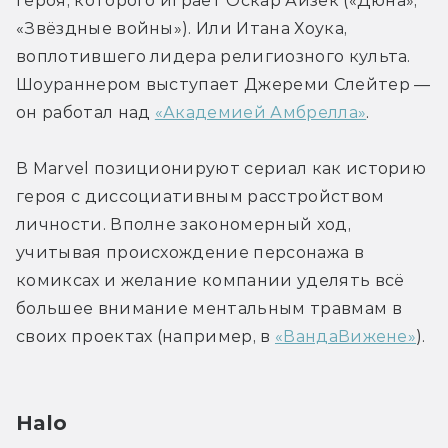
героя, которого играет Оскар Айзек («Дюна», 
«Звёздные войны»). Или Итана Хоука, 
воплотившего лидера религиозного культа. 
Шоураннером выступает Джереми Слейтер — 
он работал над 
«Академией Амбрелла»
. 
В Marvel позиционируют сериал как историю 
героя с диссоциативным расстройством 
личности. Вполне закономерный ход, 
учитывая происхождение персонажа в 
комиксах и желание компании уделять всё 
большее внимание ментальным травмам в 
своих проектах (например, в 
«ВандаВижене»
).
Halo