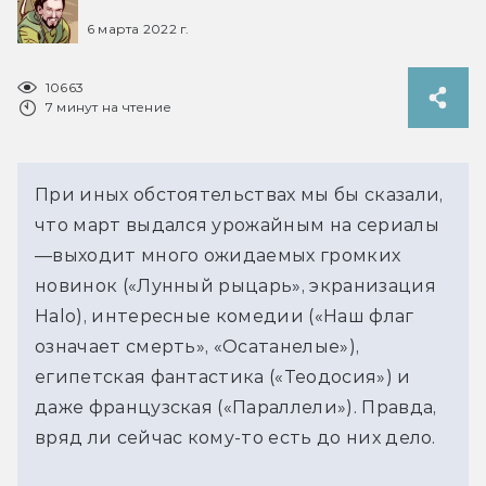
6 марта 2022 г.
10663
7 минут на чтение
При иных обстоятельствах мы бы сказали,
что март выдался урожайным на сериалы
—выходит много ожидаемых громких
новинок («Лунный рыцарь», экранизация
Halo), интересные комедии («Наш флаг
означает смерть», «Осатанелые»),
египетская фантастика («Теодосия») и
даже французская («Параллели»). Правда,
вряд ли сейчас кому-то есть до них дело.