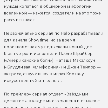
нужды копаться в обширной мифологии 
вселенной — кажется, создатели на это тоже 
рассчитывают. 
Первоначально сериал по Halo разрабатывали 
для канала Showtime, но за время 
производства ему подыскали новый дом. 
Главные роли исполнили Пабло Шрайбер 
(«Американские боги»), Наташа Макэлхоун 
(«Блудливая Калифорния») и Джен Тейлор — 
актриса, озвучившая в играх Кортану, 
искусственный интеллект.
По трейлеру сериал отдаёт «Звёздным 
десантом», в кадре много экшена и стычек с 
инопланетянами. И акцент не только на 