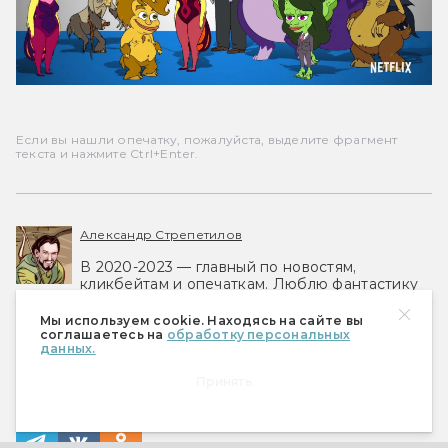
Если вы нашли опечатку, пожалуйста, выделите фрагмент
текста и нажмите Ctrl+Enter.
Александр Стрепетилов
В 2020-2023 — главный по новостям,
кликбейтам и опечаткам. Люблю фантастику
во всех проявлениях, но больше прочего — в
настольных ролевых играх вроде D&D.
Мы используем cookie. Находясь на сайте вы
соглашаетесь на
обработку персональных
данных.
#
АНОНС
#
ДАЙДЖЕСТ
#
ЧТО ПОСМОТРЕТЬ
Принять