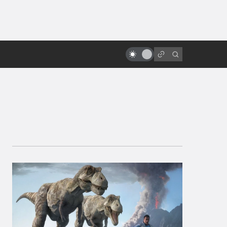
ы»:
«Константин: Повелитель тьмы»:
ыло
как создавался фильм про
детектива-оккультиста