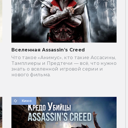
Вселенная Assassin’s Creed
Что такое «Анимус», кто такие Ассасины,
Тамплиеры и Предтечи — всё, что нужно
знать о вселенной игровой серии и
нового фильма.
Кино