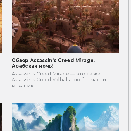
Обзор Assassin's Creed Mirage.
Арабская ночь!
Assassin's Creed Mirage — это та же
Assassin's Creed Valhalla, но без части
механик.