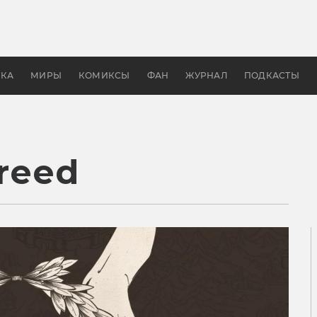
 фильмы смотреть в
Как создавались «Страшил
те 2026? В мире —
фильм, без которого не б
липсис, в России —
бы «Властелина колец»
ие комедии
УКА
МИРЫ
КОМИКСЫ
ФАН
ЖУРНАЛ
ПОДКАСТЫ
Creed