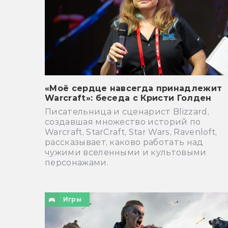
«Моё сердце навсегда принадлежит
Warсraft»: беседа с Кристи Голден
Писательница и сценарист Blizzard,
создавшая множество историй по
Warcraft, StarСraft, Star Wars, Ravenloft,
рассказывает, каково работать над
чужими вселенными и культовыми
персонажами.
Игры