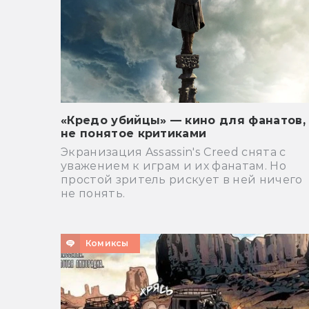
«Кредо убийцы» — кино для фанатов,
не понятое критиками
Экранизация Assassin's Creed снята с
уважением к играм и их фанатам. Но
простой зритель рискует в ней ничего
не понять.
Комиксы