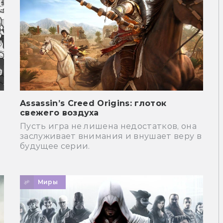
Assassin’s Creed Origins: глоток
свежего воздуха
Пусть игра не лишена недостатков, она
заслуживает внимания и внушает веру в
будущее серии.
Миры