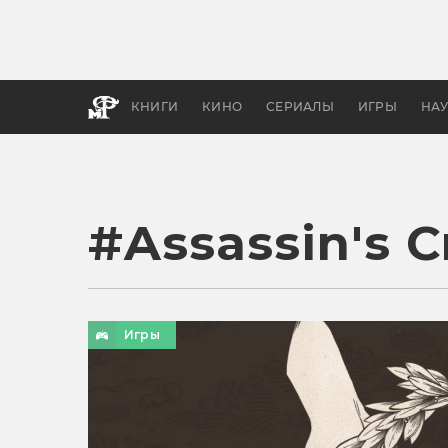
Какие
авгус
апока
детск
КНИГИ
КИНО
СЕРИАЛЫ
ИГРЫ
НА
#
Assassin's 
Игры