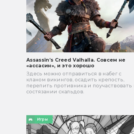
Assassin’s Creed Valhalla. Совсем не
«ассасин», и это хорошо
Здесь можно отправиться в набег с
кланом викингов, осадить крепость,
перепить противника и поучаствовать 
состязании скальдов.
Игры