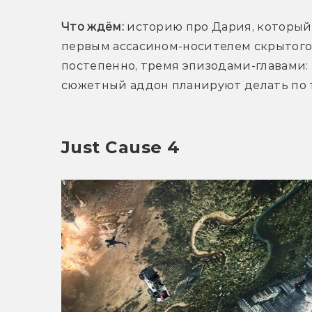
Что ждём:
 историю про Дария, который 
первым ассасином-носителем скрытого 
постепенно, тремя эпизодами-главами: H
сюжетный аддон планируют делать по т
Just Cause 4