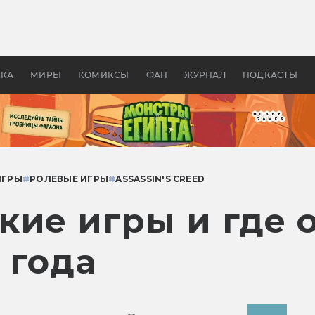
оздавались «Страшилы»:
«Одиссея» Нолана: что эт
, без которого не было
фильм сделал с Гомером и
ластелина колец»
Древней Грецией
УКА
МИРЫ
КОМИКСЫ
ФАН
ЖУРНАЛ
ПОДКАСТЫ
ИГРЫ
#
РОЛЕВЫЕ ИГРЫ
#
ASSASSIN'S CREED
кие игры и где 
 года