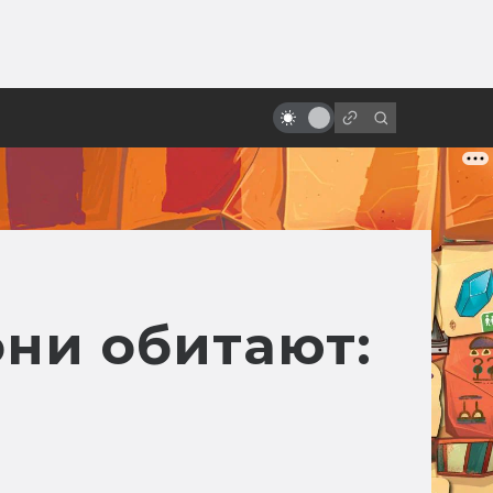
от
Как Тим Бёртон возродил
Бэтмена на экране
они обитают: