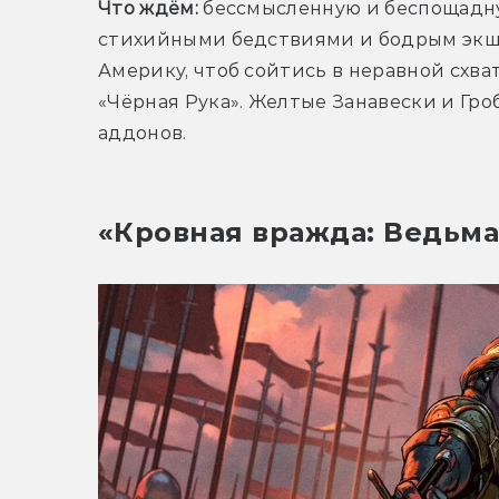
Что ждём:
 бессмысленную и беспощадн
стихийными бедствиями и бодрым экше
Америку, чтоб сойтись в неравной схва
«Чёрная Рука». Желтые Занавески и Гроб
аддонов. 
«Кровная вражда: Ведьма