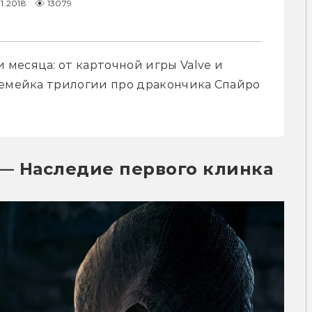
11.2018
13079
месяца: от карточной игры Valve и 
ремейка трилогии про дракончика Спайро 
я — Наследие первого клинка