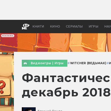
Как с
фильм
бы «В
КНИГИ
КИНО
СЕРИАЛЫ
ИГРЫ
НА
РЕКЛАМА
Видеоигры
|
Игры
#
WITCHER (ВЕДЬМАК)
#
Фантастичес
декабрь 2018
Евгений Пекло