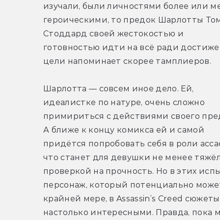
изучали, были личностями более или ме
героическими, то предок Шарлотты Том
Стоддард своей жестокостью и 
готовностью идти на всё ради достиже
цели напоминает скорее тамплиеров.
Шарлотта — совсем иное дело. Ей, 
идеалистке по натуре, очень сложно 
примириться с действиями своего пред
А ближе к концу комикса ей и самой 
придётся попробовать себя в роли ассас
что станет для девушки не менее тяжёл
проверкой на прочность. Но в этих ис
персонаж, который потенциально может
крайней мере, в Assassin’s Creed сюжет
настолько интересными. Правда, пока мо