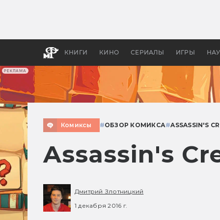
Какие
авгус
апока
детск
КНИГИ
КИНО
СЕРИАЛЫ
ИГРЫ
НА
РЕКЛАМА
Комиксы
#
ОБЗОР КОМИКСА
#
ASSASSIN'S C
Assassin's C
Дмитрий Злотницкий
1 декабря 2016 г.