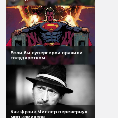
обмана в комиксах
Если бы супергерои правили
государством
Как Фрэнк Миллер перевернул
мир комиксов