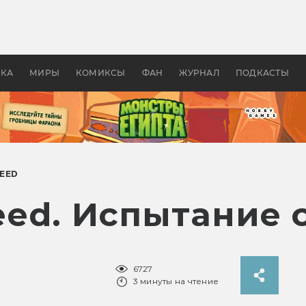
 фильмы смотреть в
Как создавались «Страшил
те 2026? В мире —
фильм, без которого не б
липсис, в России —
бы «Властелина колец»
ие комедии
УКА
МИРЫ
КОМИКСЫ
ФАН
ЖУРНАЛ
ПОДКАСТЫ
REED
reed. Испытание 
6727
3 минуты на чтение