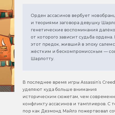
Орден ассасинов вербует новобра
и теориями заговора девушку Шарло
генетические воспоминания далёког
от которого зависит судьба ордена.
этот предок, живший в эпоху салемс
жёстким и бескомпромиссным — сов
Шарлотту.
В последнее время игры Assassin’s Creed
уделяют куда больше внимания 
историческим сюжетам, чем современн
конфликту ассасинов и тамплиеров. С те
пор как Дезмонд Майлз пожертвовал соб