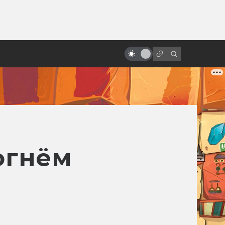
ы»:
ыло
Неснятые фильмы: Как Супермен
не стал чёрным
огнём