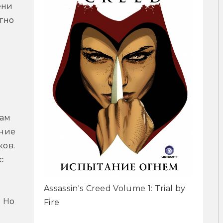
ни 
тно 
ам 
ние 
ов. 
 
Assassin's Creed Volume 1: Trial by
 Но 
Fire