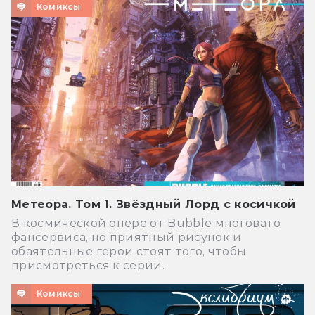
Комиксы
Метеора. Том 1. Звёздный Лорд с косичкой
В космической опере от Bubble многовато
фансервиса, но приятный рисунок и
обаятельные герои стоят того, чтобы
присмотреться к серии.
Комиксы