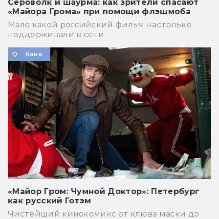
Сероволк и шаурма: как зрители спасают
«Майора Грома» при помощи флэшмоба
Мало какой российский фильм настолько
поддерживали в сети.
Кино
«Майор Гром: Чумной Доктор»: Петербург
как русский Готэм
Чистейший кинокомикс от клюва маски до