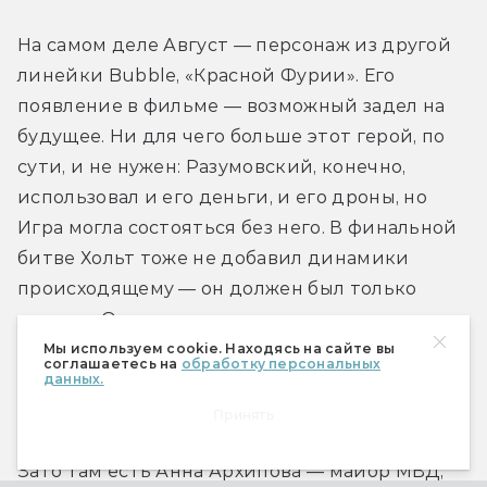
На самом деле Август — персонаж из другой 
линейки Bubble, «Красной Фурии». Его 
появление в фильме — возможный задел на 
будущее. Ни для чего больше этот герой, по 
сути, и не нужен: Разумовский, конечно, 
использовал и его деньги, и его дроны, но 
Игра могла состояться без него. В финальной 
битве Хольт тоже не добавил динамики 
происходящему — он должен был только 
отвлечь Олега и дать главному герою шанс 
выжить. 
Мы используем cookie. Находясь на сайте вы
соглашаетесь на
обработку персональных
данных.
А ещё в кино есть Мария Архипова — и её на 
Принять
просторах комиксов вообще не существует. 
Зато там есть Анна Архипова — майор МВД, 