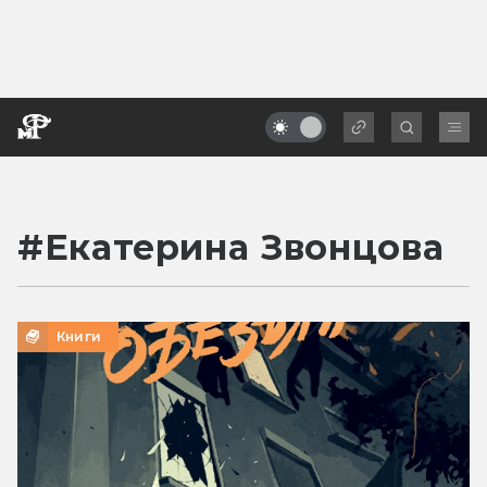
#
Екатерина Звонцова
Книги