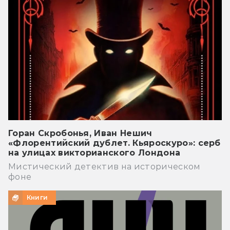
Горан Скробонья, Иван Нешич
«Флорентийский дублет. Кьяроскуро»: серб
на улицах викторианского Лондона
Мистический детектив на историческом
фоне
Книги