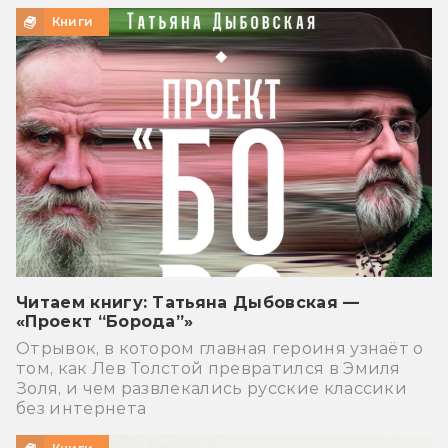
Книги
Читаем книгу: Татьяна Дыбовская —
«Проект “Борода”»
Отрывок, в котором главная героиня узнаёт о
том, как Лев Толстой превратился в Эмиля
Золя, и чем развлекались русские классики
без интернета