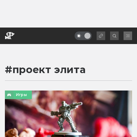
#
проект элита
Игры