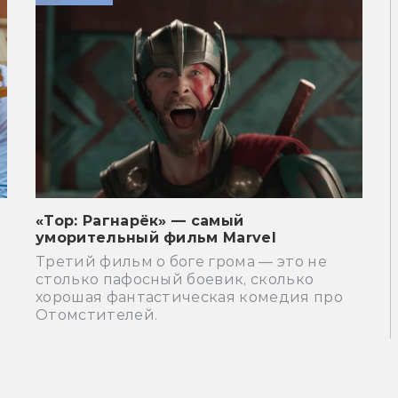
«Тор: Рагнарёк» — самый
уморительный фильм Marvel
Третий фильм о боге грома — это не
столько пафосный боевик, сколько
хорошая фантастическая комедия про
Отомстителей.