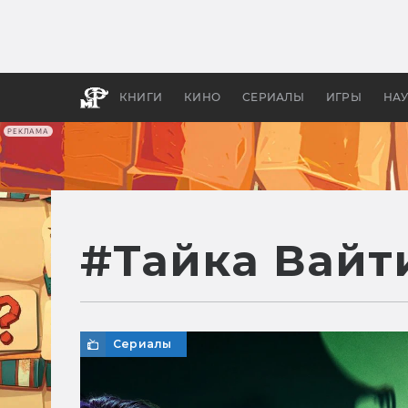
Какие
авгус
апока
детск
КНИГИ
КИНО
СЕРИАЛЫ
ИГРЫ
НА
РЕКЛАМА
#
Тайка Вайт
Сериалы