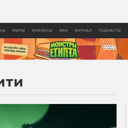
 фильмы смотреть в
Как создавались «Страшил
те 2026? В мире —
фильм, без которого не б
липсис, в России —
бы «Властелина колец»
ие комедии
УКА
МИРЫ
КОМИКСЫ
ФАН
ЖУРНАЛ
ПОДКАСТЫ
ити