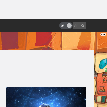
ы»:
Мама, я полюбила вампира! 10
ыло
фильмов о фантастически
опасных связях