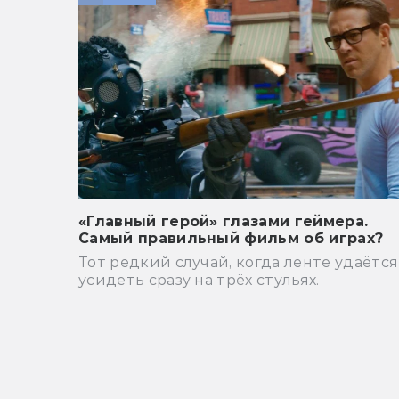
«Главный герой» глазами геймера.
Самый правильный фильм об играх?
Тот редкий случай, когда ленте удаётся
усидеть сразу на трёх стульях.