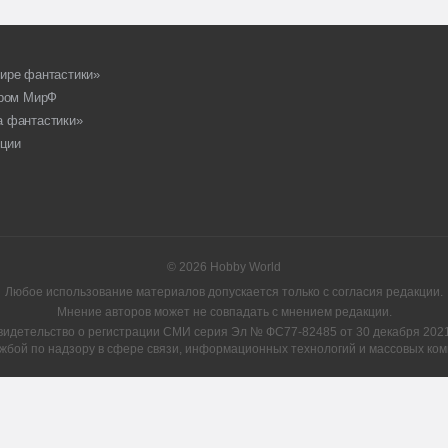
ире фантастики»
ором МирФ
а фантастики»
ции
© 2026 Hobby World
Любое использование материалов допускается только с согласия редакции.
Мнение авторов может не совпадать с мнением редакции.
видетельство о регистрации СМИ серия Эл № ФС77-82485 от 30 декабря 2021 
жбой по надзору в сфере связи, информационных технологий и массовых ком