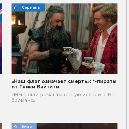
Сериалы
«Наш флаг означает смерть»: *-пираты
от Тайки Вайтити
«Мы сняли романтическую историю. Не
броманс».
Кино