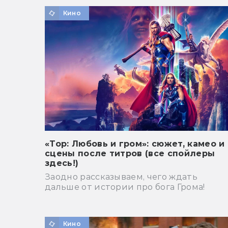
Кино
«Тор: Любовь и гром»: сюжет, камео и
сцены после титров (все спойлеры
здесь!)
Заодно рассказываем, чего ждать
дальше от истории про бога Грома!
Кино