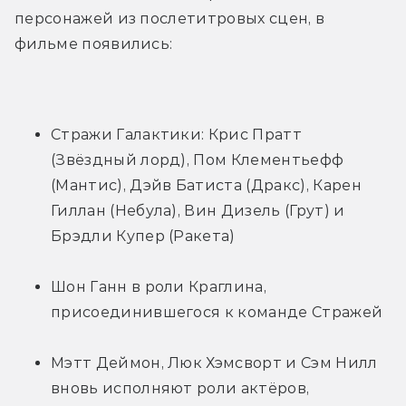
персонажей из послетитровых сцен, в 
фильме появились:
Стражи Галактики: Крис Пратт 
(Звёздный лорд), Пом Клементьефф 
(Мантис), Дэйв Батиста (Дракс), Карен 
Гиллан (Небула), Вин Дизель (Грут) и 
Брэдли Купер (Ракета)
Шон Ганн в роли Краглина, 
присоединившегося к команде Стражей
Мэтт Деймон, Люк Хэмсворт и Сэм Нилл 
вновь исполняют роли актёров, 