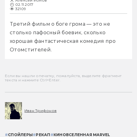
Алексей Ионов
02.11.2017
32109
Третий фильм о боге грома — это не 
столько пафосный боевик, сколько 
хорошая фантастическая комедия про 
Отомстителей.
Если вы нашли опечатку, пожалуйста, выделите фрагмент
текста и нажмите Ctrl+Enter.
Иван Трифонов
#
СПОЙЛЕРЫ
#
РЕКАП
#
КИНОВСЕЛЕННАЯ MARVEL