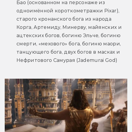
Бао (основанном на персонаже из 
одноимённой короткометражки Pixar), 
старого кронанского бога из народа 
Корга, Артемиду, Минерву, майянских и 
ацтекских богов, богиню Эльче, богиню 
смерти, «мехового» бога, богиню маори, 
танцующего бога, двух богов в масках и 
Нефритового Самурая (Jademurai God)