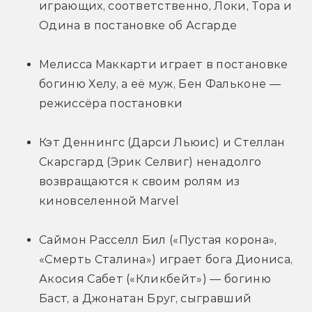
играющих, соответственно, Локи, Тора и 
Одина в постановке об Асгарде
Мелисса Маккарти играет в постановке 
богиню Хелу, а её муж, Бен Фальконе — 
режиссёра постановки
Кэт Деннингс (Дарси Льюис) и Стеллан 
Скарсгард (Эрик Селвиг) ненадолго 
возвращаются к своим ролям из 
киновселенной Marvel
Саймон Расселл Бил («Пустая корона», 
«Смерть Сталина») играет бога Диониса, 
Акосия Сабет («Кликбейт») — богиню 
Баст, а Джонатан Бруг, сыгравший 