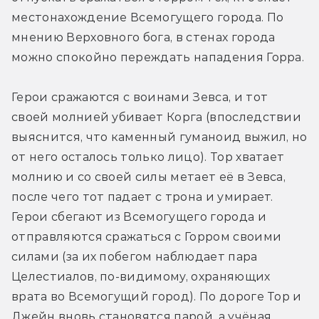
местонахождение Всемогущего города. По 
мнению Верховного бога, в стенах города 
можно спокойно переждать нападения Горра.
Герои сражаются с воинами Зевса, и тот 
своей молнией убивает Корга (впоследствии 
выяснится, что каменный гуманоид выжил, но 
от него осталось только лицо). Тор хватает 
молнию и со своей силы метает её в Зевса, 
после чего тот падает с трона и умирает. 
Герои сбегают из Всемогущего города и 
отправляются сражаться с Горром своими 
силами (за их побегом наблюдает пара 
Целестиалов, по-видимому, охраняющих 
врата во Всемогущий город). По дороге Тор и 
Джейн вновь становятся парой, а учёная 