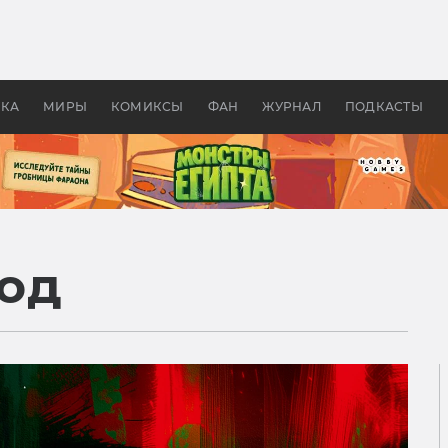
 фильмы смотреть в
Как создавались «Страшил
те 2026? В мире —
фильм, без которого не б
липсис, в России —
бы «Властелина колец»
ие комедии
УКА
МИРЫ
КОМИКСЫ
ФАН
ЖУРНАЛ
ПОДКАСТЫ
од