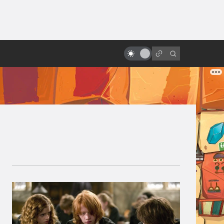
ы»:
ыло
Как появился Шрек: история
мультфильма про зелёного огра