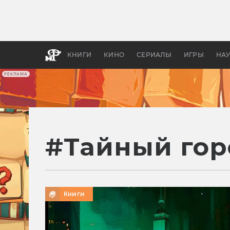
Какие
авгус
апока
детск
КНИГИ
КИНО
СЕРИАЛЫ
ИГРЫ
НА
РЕКЛАМА
#
Тайный гор
Книги