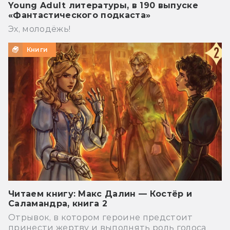
Young Adult литературы, в 190 выпуске
«Фантастического подкаста»
Эх, молодёжь!
Книги
Читаем книгу: Макс Далин — Костёр и
Саламандра, книга 2
Отрывок, в котором героине предстоит
принести жертву и выполнять роль голоса