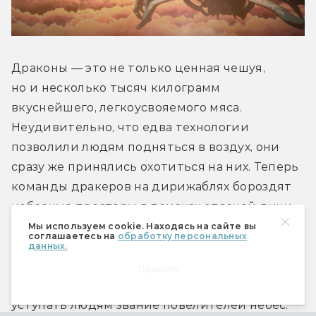
Драконы — это не только ценная чешуя, 
но и несколько тысяч килограмм 
вкуснейшего, легкоусвояемого мяса. 
Неудивительно, что едва технологии 
позволили людям подняться в воздух, они 
сразу же принялись охотиться на них. Теперь 
команды дракеров на дирижаблях бороздят 
небесные просторы в поисках опасной дичи. 
В случае успеха охотников ждут несметные 
Мы используем cookie. Находясь на сайте вы
соглашаетесь на
обработку персональных
богатства, однако даже новейшее оружие 
данных.
не всегда эффективно против огромных 
Принять
и могучих драконов, которые не желают 
уступать людям звание повелителей небес. 