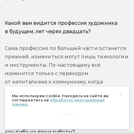
Какой вам видится профессия художника 
в будущем, лет через двадцать?
Сама профессия по большей части останется 
прежней, измениться могут лишь технологии 
и инструменты. По-настоящему всё 
изменится только с переходом 
от капитализма к коммунизму, когда 
художникам не надо будет думать 
Мы используем cookie. Находясь на сайте вы
о заработке.
соглашаетесь на
обработку персональных
данных.
Принять
Какие фантастические произведения (книги, 
фильмы, игры) вам нравятся? Влияют ли они 
как-либо на ваши работы?