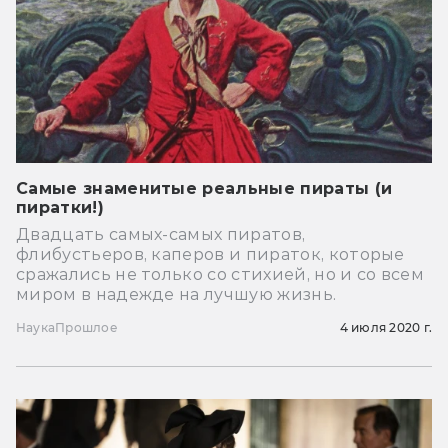
Самые знаменитые реальные пираты (и
пиратки!)
Двадцать самых-самых пиратов,
флибустьеров, каперов и пираток, которые
сражались не только со стихией, но и со всем
миром в надежде на лучшую жизнь.
Наука
Прошлое
4 июля 2020 г.