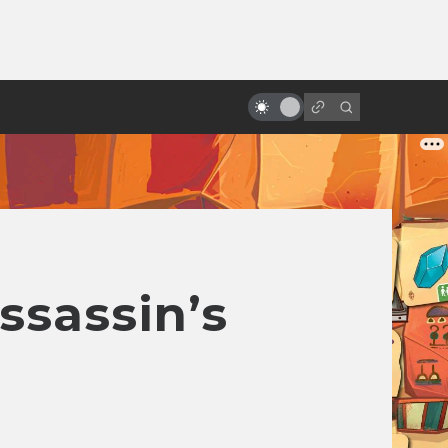
от
«Последний единорог»: история
философской сказки в книгах и
кино
sassin’s