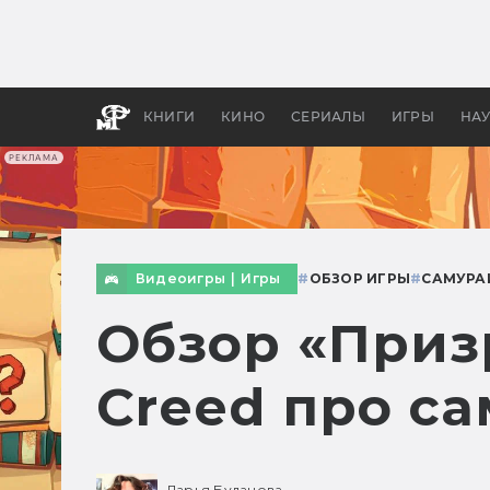
Как с
фильм
бы «В
КНИГИ
КИНО
СЕРИАЛЫ
ИГРЫ
НА
РЕКЛАМА
Видеоигры
|
Игры
#
ОБЗОР ИГРЫ
#
САМУРА
Обзор «Призр
Creed про с
Дарья Буданова