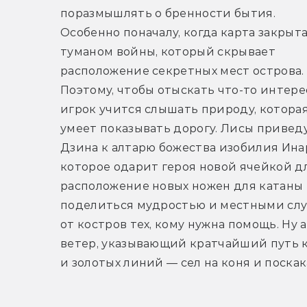
поразмышлять о бренности бытия. 
Особенно поначалу, когда карта закрыта
туманом войны, который скрывает 
расположение секретных мест острова. 
Поэтому, чтобы отыскать что-то интерес
игрок учится слышать природу, которая
умеет показывать дорогу. Лисы приведу
Дзина к алтарю божества изобилия Инар
которое одарит героя новой ячейкой дл
расположение новых ножен для катаны и
поделиться мудростью и местными слух
от костров тех, кому нужна помощь. Ну 
ветер, указывающий кратчайший путь к 
и золотых линий — сел на коня и поскака