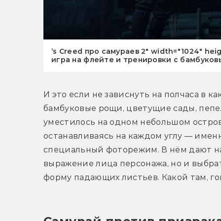
’s Creed про самураев 2" width="1024" h
игра на флейте и тренировки с бамбуко
И это если не зависнуть на полчаса в к
бамбуковые рощи, цветущие сады, пепе
уместилось на одном небольшом острове
останавливаясь на каждом углу — имен
специальный фоторежим. В нём дают на
выражение лица персонажа, но и выбрать
форму падающих листьев. Какой там, го