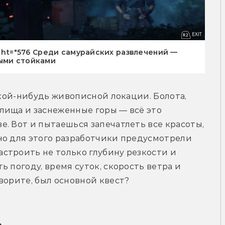
eight="576 Среди самурайских развлечений —
выми стойками
акой-нибудь живописной локации. Болота, 
лища и заснеженные горы — всё это 
. Вот и пытаешься запечатлеть все красоты, 
но для этого разработчики предусмотрели 
строить не только глубину резкости и 
 погоду, время суток, скорость ветра и 
ворите, был основной квест?