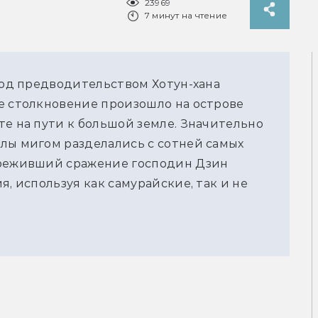
23969
7 минут на чтение
 под предводительством Хотун-хана
е столкновение произошло на острове
те на пути к большой земле. Значительно
лы мигом разделались с сотней самых
ереживший сражение господин Дзин
я, используя как самурайские, так и не