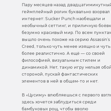
Пару месяцев назад двадцатиминутный
геймплейный ролик буквально взорвал 
интернет: Sucker Punch наобещали и 
необычный сеттинг, и приличную боёвку
безумно красивый мир. По всем пунктам
вышло очень похоже на серию Assassin’s 
Creed, только чуть менее изящно и чуть 
более реалистично. А ещё — со своей 
философией, визуальным стилем и 
динамикой. Нет, такую игру нельзя обой
стороной, пускай фантастических 
элементов в ней в общем-то и нет.
В «Цусиму» влюбляешься с первого взгля
здесь хочется заблудиться среди 
бамбуковых рощ, чтобы вволю 