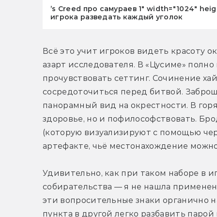
’s Creed про самураев 1" width="1024" he
игрока разведать каждый уголок
Всё это учит игроков видеть красоту о
азарт исследователя. В «Цусиме» полно
прочувствовать сеттинг. Сочинение хай
сосредоточиться перед битвой. Заброш
панорамный вид на окрестности. В горя
здоровье, но и пофилософствовать. Бр
(которую визуализируют с помощью чер
артефакте, чьё местонахождение можн
Удивительно, как при таком наборе в и
собирательства — я не нашла применени
эти вопросительные знаки органично на
пункта в другой легко разбавить парой