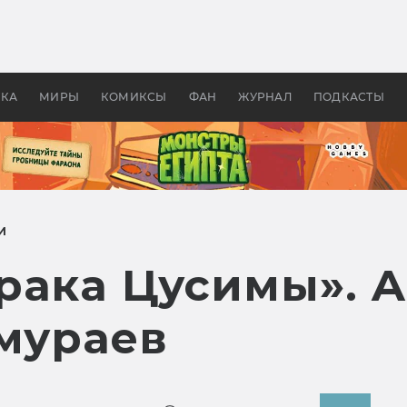
оздавались «Страшилы»:
«Одиссея» Нолана: что эт
, без которого не было
фильм сделал с Гомером и
ластелина колец»
Древней Грецией
УКА
МИРЫ
КОМИКСЫ
ФАН
ЖУРНАЛ
ПОДКАСТЫ
И
ака Цусимы». As
амураев