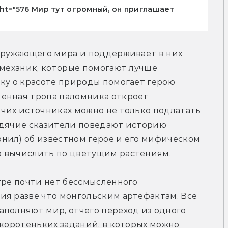
ight="576 Мир тут огромный, он приглашает
кружающего мира и поддерживает в них 
 механик, которые помогают лучше 
ку о красоте природы помогает герою 
енная тропа паломника откроет 
чих источниках можно не только подлатать 
одячие сказители поведают историю 
нил) об известном герое и его мифическом 
о вычислить по цветущим растениям. 
гре почти нет бессмысленного 
я разве что монгольским артефактам. Все 
полняют мир, отчего переход из одного 
 коротеньких заданий, в которых можно 