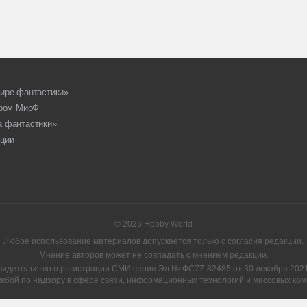
ире фантастики»
ором МирФ
а фантастики»
ции
© 2026 Hobby World
Любое использование материалов допускается только с согласия редакции.
Мнение авторов может не совпадать с мнением редакции.
видетельство о регистрации СМИ серия Эл № ФС77-82485 от 30 декабря 2021 
жбой по надзору в сфере связи, информационных технологий и массовых ком