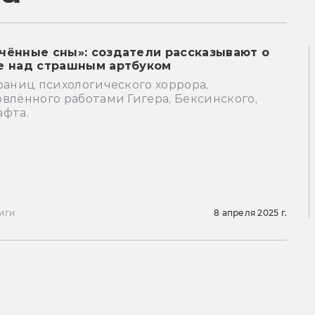
чённые сны»: создатели рассказывают о
е над страшным артбуком
раниц психологического хоррора,
влённого работами Гигера, Бексинского,
афта.
иги
8 апреля 2025 г.