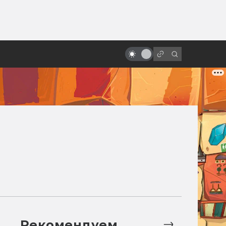
от
Чужой против Терминатора,
Баффи и Черепашек-ниндзя:
самые безумные кроссоверы
Рекомендуем