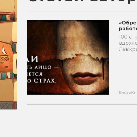
«Обре
работ
100 ст
вдохно
Лавкр
Блоги
Кн