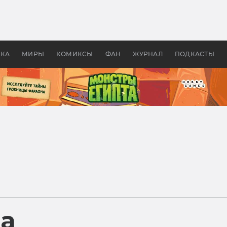
оздавались «Страшилы»:
«Одиссея» Нолана: что эт
, без которого не было
фильм сделал с Гомером и
ластелина колец»
Древней Грецией
УКА
МИРЫ
КОМИКСЫ
ФАН
ЖУРНАЛ
ПОДКАСТЫ
ра