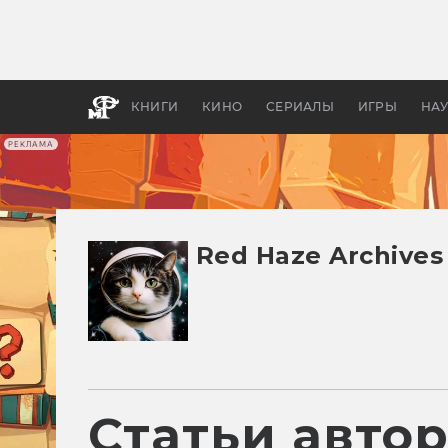
Как с
фильм
бы «В
КНИГИ
КИНО
СЕРИАЛЫ
ИГРЫ
НА
РЕКЛАМА
Red Haze Archives
Статьи авто