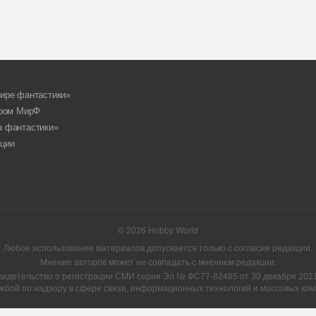
ире фантастики»
ором МирФ
а фантастики»
ции
© 2026 Hobby World
Любое использование материалов допускается только с согласия редакции.
Мнение авторов может не совпадать с мнением редакции.
видетельство о регистрации СМИ серия Эл № ФС77-82485 от 30 декабря 2021 
жбой по надзору в сфере связи, информационных технологий и массовых ком