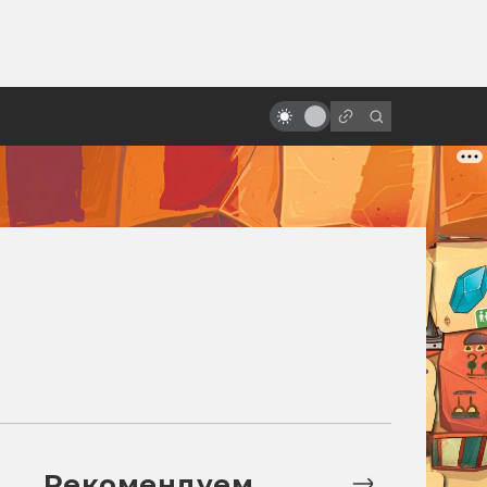
от
«Пятый элемент»: от безумной
идеи к безумному фильму
Рекомендуем