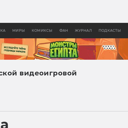
оздавались «Страшилы»:
«Одиссея» Нолана: что эт
, без которого не было
фильм сделал с Гомером и
ластелина колец»
Древней Грецией
УКА
МИРЫ
КОМИКСЫ
ФАН
ЖУРНАЛ
ПОДКАСТЫ
йской видеоигровой
ра