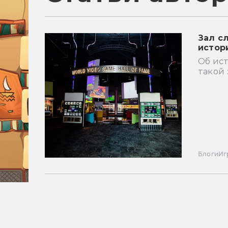
Зал с
истор
Об ист
такой 
Блоги
Иг