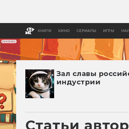
Как с
фильм
бы «В
КНИГИ
КИНО
СЕРИАЛЫ
ИГРЫ
НА
РЕКЛАМА
Зал славы росси
индустрии
Статьи авто