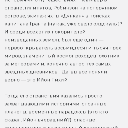
стране лилипутов, Робинзон на потерянном 
острове, экипаж яхты «Дункан» в поисках 
капитана Гранта (ну как, уже свело олдскулы)? 
И среди всех этих покорителей 
неизведанных земель был еще один — 
первооткрыватель восьмидесяти тысяч трех 
миров, знаменитый космопроходец, охотник 
за метеорами и, конечно, автор тех самых 
звездных дневников... Да, вы все поняли 
верно — это Ийон Тихий!
Тогда его странствия казались просто 
захватывающими историями: странные 
планеты, временные парадоксы (это кто 
сказал, Ийон вчерашний?), опасные 
инопланетяне и даже хищный космический 