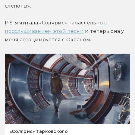
слепоты».
P.S. я читала «Солярис» параллельно 
с 
прослушиванием этой песни
 и теперь она у 
меня ассоциируется с Океаном.
«Солярис» Тарковского