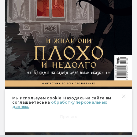
490 ₽
Купить
Мы используем cookie. Находясь на сайте вы
соглашаетесь на
обработку персональных
данных.
Спецвыпуск «Настольные
ролевые игры»
Принять