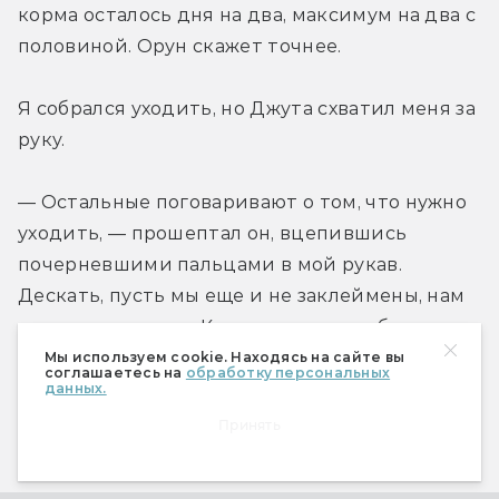
корма осталось дня на два, максимум на два с 
половиной. Орун скажет точнее.
Я собрался уходить, но Джута схватил меня за 
руку.
— Остальные поговаривают о том, что нужно 
уходить, — прошептал он, вцепившись 
почерневшими пальцами в мой рукав. 
Дескать, пусть мы еще и не заклеймены, нам 
предстояло стать Клинками, а не рабами.
Мы используем cookie. Находясь на сайте вы
соглашаетесь на
обработку персональных
— А к тебе они прислушиваются? — 
данных.
прошептал я в ответ, не сомневаясь, что Ийя 
Принять
наблюдает.