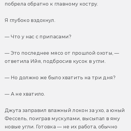
побрела обратно к главному костру.
Я глубоко вздохнул.
— Что у нас с припасами?
— Это последнее мясо от прошлой охоты, — 
ответила Ийя, подбросив кусок в угли.
— Но должно же было хватить на три дня?
— А не хватило.
Джута заправил влажный локон за ухо, а юный 
Фессель, поиграв мускулами, высыпал в яму 
новые угли. Готовка — не их работа, обычно 