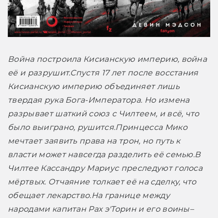
Война построила Кисианскую империю, война 
её и разрушит.
Спустя 17 лет после восстания 
Кисианскую империю объединяет лишь 
твердая рука Бога-Императора. Но измена 
разрывает шаткий союз с Чилтеем, и всё, что 
было выиграно, рушится.
Принцесса Мико 
мечтает заявить права на трон, но путь к 
власти может навсегда разделить её семью.
В 
Чилтее Кассандру Мариус преследуют голоса 
мёртвых. Отчаяние толкает её на сделку, что 
обещает лекарство.
На границе между 
народами капитан Рах э'Торин и его воины–