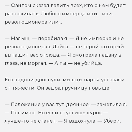
— Фантом сказал валить всех, кто о нем будет 
разнюхивать. Любого имперца или… или… 
революционера или…
— Малыш, — перебила я. — Я не имперка и не 
революционерка. Дайга — не герой, который 
вытащит вас отсюда. — Я смотрела пацану в 
глаза, не моргая. — А ты — не убийца.
Его ладони дрогнули, мышцы парня уставали 
от тяжести. Он задрал ручницу повыше.
— Положение у вас тут дрянное, — заметила я. 
— Понимаю. Но если спустишь курок — 
лучше-то не станет. — Я вздохнула. — Убери. 