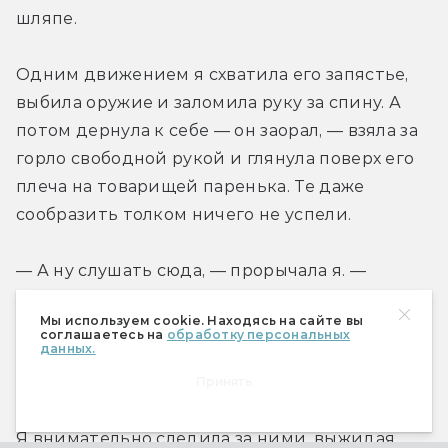
шляпе.
Одним движением я схватила его запястье, 
выбила оружие и заломила руку за спину. А 
потом дернула к себе — он заорал, — взяла за 
горло свободной рукой и глянула поверх его 
плеча на товарищей паренька. Те даже 
сообразить толком ничего не успели.
— А ну слушать сюда, — прорычала я. — 
Хотите понаделать в своем дружочке дыр — 
Мы используем cookie. Находясь на сайте вы
вперед. Хотите, чтобы все отсюда вышли 
соглашаетесь на
обработку персональных
данных.
живыми,  убирайте эти свои штуковины и 
говорите, где прячется Дайга.
Принять
Я внимательно следила за ними, выжидая, 