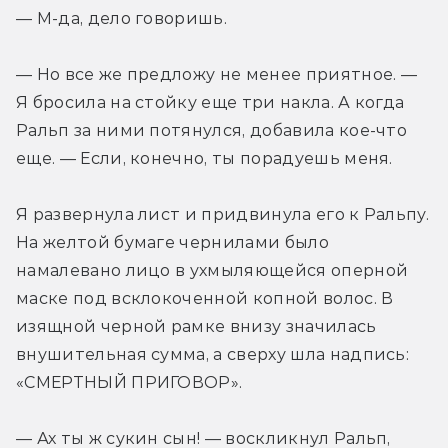
— М-да, дело говоришь.
— Но все же предложу не менее приятное. — 
Я бросила на стойку еще три накла. А когда 
Ральп за ними потянулся, добавила кое-что 
еще. — Если, конечно, ты порадуешь меня.
Я развернула лист и придвинула его к Ральпу. 
На желтой бумаге чернилами было 
намалевано лицо в ухмыляющейся оперной 
маске под всклокоченной копной волос. В 
изящной черной рамке внизу значилась 
внушительная сумма, а сверху шла надпись: 
«СМЕРТНЫЙ ПРИГОВОР».
— Ах ты ж сукин сын! — воскликнул Ральп, 